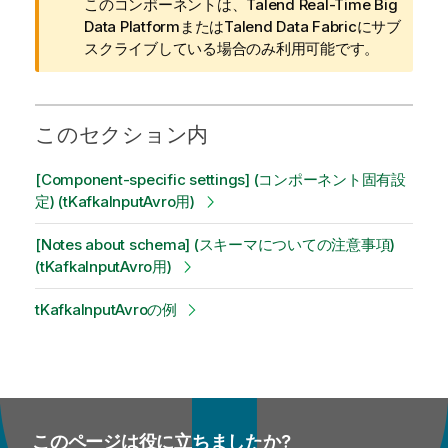
報
このコンポーネントは、
Talend Real-Time Big
メ
Data Platform
または
Talend Data Fabric
にサブ
モ
スクライブしている場合のみ利用可能です。
このセクション内
[Component-specific settings] (コンポーネント固有設
定) (tKafkaInputAvro用)
[Notes about schema] (スキーマについての注意事項)
(tKafkaInputAvro用)
tKafkaInputAvroの例
このページは役に立ちましたか?