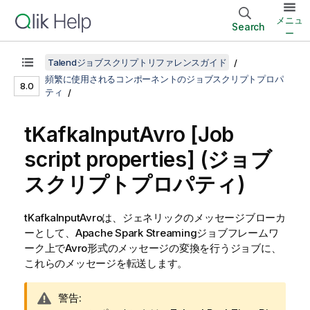
メニュ
Search
ー
Talendジョブスクリプトリファレンスガイド
頻繁に使用されるコンポーネントのジョブスクリプトプロパ
8.0
ティ
tKafkaInputAvro
[Job
script properties] (ジョブ
スクリプトプロパティ)
tKafkaInputAvro
は、ジェネリックのメッセージブローカ
ーとして、Apache Spark Streamingジョブフレームワ
ーク上でAvro形式のメッセージの変換を行うジョブに、
これらのメッセージを転送します。
情
警告: