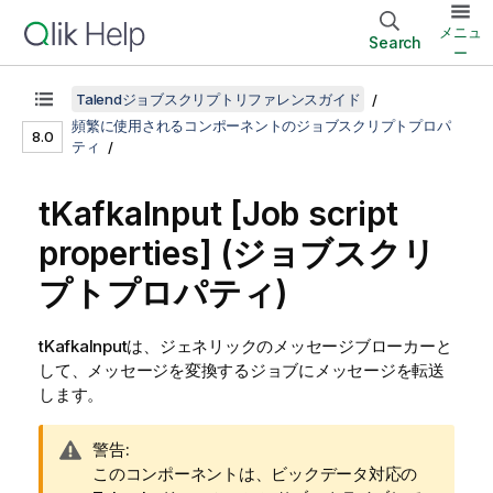
メニュ
Search
ー
Talendジョブスクリプトリファレンスガイド
頻繁に使用されるコンポーネントのジョブスクリプトプロパ
8.0
ティ
tKafkaInput
[Job script
properties] (ジョブスクリ
プトプロパティ)
tKafkaInput
は、ジェネリックのメッセージブローカーと
して、メッセージを変換するジョブにメッセージを転送
します。
情
警告:
報
このコンポーネントは、ビックデータ対応の