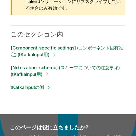
メ
Talend
ソリューションにサブスクライブしてい
モ
る場合のみ有効です。
このセクション内
[Component-specific settings] (コンポーネント固有設
定) (tKafkaInput用)
[Notes about schema] (スキーマについての注意事項)
(tKafkaInput用)
tKafkaInputの例
このページは役に立ちましたか?