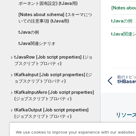
ポーネント固有設定) (tJava用)
[Notes a
[Notes about schema] (スキーマにつ
tJavaの例
いての注意事項) (tJava用)
tJavaの例
tJava関連
tJava関連シナリオ
tJavaRow [Job script properties] (ジョ
ブスクリプトプロパティ)
tKafkaInput [Job script properties] (ジ
前のトピ
ョブスクリプトプロパティ)
tHBas
tKafkaInputAvro [Job script properties]
(ジョブスクリプトプロパティ)
tKafkaOutput [Job script properties]
リソー
(ジョブスクリプトプロパティ)
Qlik ヘ
tLibraryLoad [Job script properties] (ジ
We use cookies to improve your experience with our websites
ョブスクリプトプロパティ)
Qlik Deve