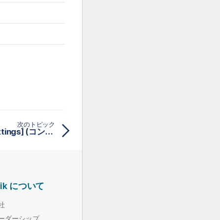
次のトピック
[Component-specific settings] (コンポーネント固有設定) (tJava用)
lik について
社
ーダーシップ