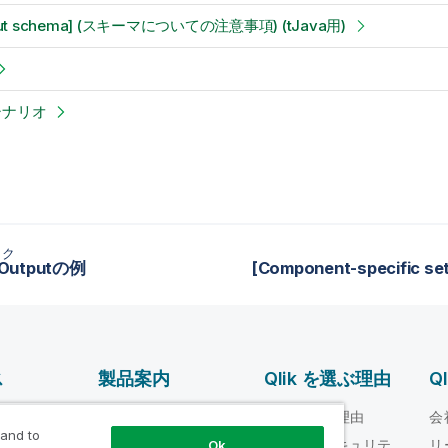
bout schema] (スキーマについての注意事項) (tJava用)
シナリオ
ック
eOutputの例
ス
製品案内
Qlik を選ぶ理由
Q
データ統合とデータ
ルプ ビデオ
Qlik を選ぶ理由
会
品質
 and to
loper
信頼性とセキュリテ
リ
Ok