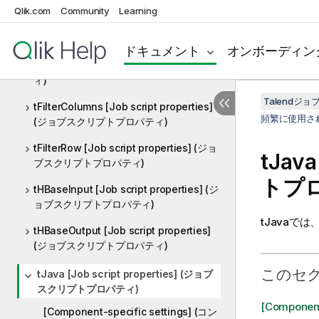
properties] (ジョブスクリプトプロパテ
Qlik.com
Community
Learning
ィ)
ドキュメント
オンボーディン
tFileOutputParquet [Job script
properties] (ジョブスクリプトプロパテ
ィ)
Talend
tFilterColumns [Job script properties]
頻繁に使用さ
(ジョブスクリプトプロパティ)
tFilterRow [Job script properties] (ジョ
tJav
ブスクリプトプロパティ)
トプ
tHBaseInput [Job script properties] (ジ
ョブスクリプトプロパティ)
tJava
では
tHBaseOutput [Job script properties]
(ジョブスクリプトプロパティ)
このセ
tJava [Job script properties] (ジョブ
スクリプトプロパティ)
[Componen
[Component-specific settings] (コン