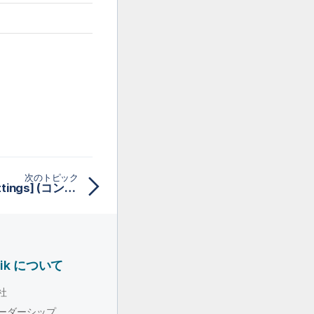
次のトピック
[Component-specific settings] (コンポーネント固有設定) (tUnite用)
lik について
社
ーダーシップ