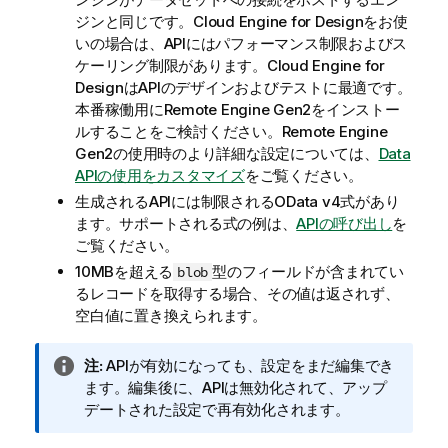
ジンと同じです。
Cloud Engine for Design
をお使
いの場合は、APIにはパフォーマンス制限およびス
ケーリング制限があります。
Cloud Engine for
Design
はAPIのデザインおよびテストに最適です。
本番稼働用に
Remote Engine Gen2
をインストー
ルすることをご検討ください。
Remote Engine
Gen2
の使用時のより詳細な設定については、
Data
APIの使用をカスタマイズ
をご覧ください。
生成されるAPIには制限されるOData v4式があり
ます。サポートされる式の例は、
APIの呼び出し
を
ご覧ください。
10MBを超える
型のフィールドが含まれてい
blob
るレコードを取得する場合、その値は返されず、
空白値に置き換えられます。
情
注:
APIが有効になっても、設定をまだ編集でき
報
ます。編集後に、APIは無効化されて、アップ
メ
デートされた設定で再有効化されます。
モ