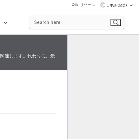
Qlik リソース
日本語 (変更)
ク
に関連します。代わりに、最