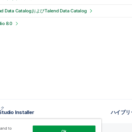
ud Data CatalogおよびTalend Data Catalog
io 8.0
ック
tudio Installer
ハイブリ
 and to
Ok