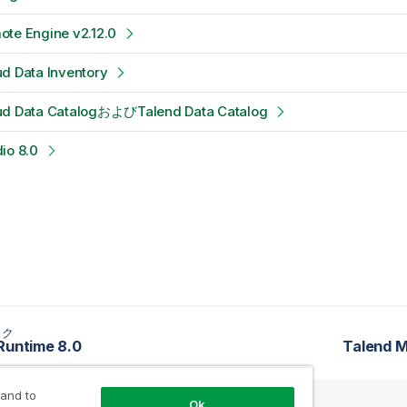
ote Engine v2.12.0
d Data Inventory
ud Data CatalogおよびTalend Data Catalog
io 8.0
ック
Runtime 8.0
Talend 
 and to
Ok