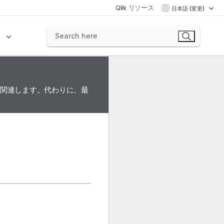
Qlik リソース
日本語 (変更)
ク
に関連します。代わりに、最