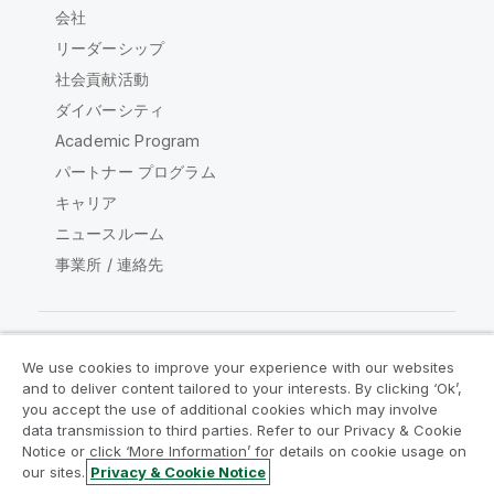
会社
リーダーシップ
社会貢献活動
ダイバーシティ
Academic Program
パートナー プログラム
キャリア
ニュースルーム
事業所 / 連絡先
We use cookies to improve your experience with our websites
Qlik コミュニティ
and to deliver content tailored to your interests. By clicking ‘Ok’,
you accept the use of additional cookies which may involve
data transmission to third parties. Refer to our Privacy & Cookie
法的契約
製品規約
Legal Policies
Notice or click ‘More Information’ for details on cookie usage on
リーガルポリシー
利用規約
商標
our sites.
Privacy & Cookie Notice