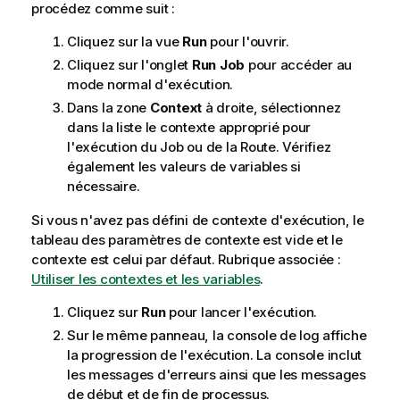
f
procédez comme suit :
o
Cliquez sur la vue
Run
pour l'ouvrir.
r
m
Cliquez sur l'onglet
Run Job
pour accéder au
a
mode normal d'exécution.
t
Dans la zone
Context
à droite, sélectionnez
i
dans la liste le contexte approprié pour
o
l'exécution du Job ou de la Route. Vérifiez
n
également les valeurs de variables si
s
nécessaire.
Si vous n'avez pas défini de contexte d'exécution, le
tableau des paramètres de contexte est vide et le
contexte est celui par défaut. Rubrique associée :
Utiliser les contextes et les variables
.
Cliquez sur
Run
pour lancer l'exécution.
Sur le même panneau, la console de log affiche
la progression de l'exécution. La console inclut
les messages d'erreurs ainsi que les messages
de début et de fin de processus.