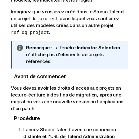
Imaginez que vous avez créé dans le
Studio Talend
un projet
dans lequel vous souhaitez
dq_project
utiliser des modèles créés dans un autre projet
.
ref_dq_project
N
Remarque :
La fenêtre
Indicator Selection
o
n'affiche pas d'éléments de projets
t
référencés.
e
I
Avant de commencer
n
Vous devez avoir les droits d'accès aux projets en
f
lecture-écriture à des fins de migration, après une
o
migration vers une nouvelle version ou l'application
r
d'un patch.
m
a
Procédure
t
Lancez
i
Studio Talend
avec une connexion
distante et l'URL de
o
Talend Administration