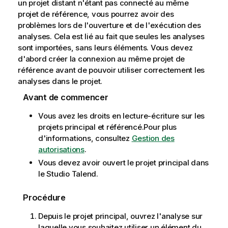
un projet distant n'étant pas connecté au même
a
projet de référence, vous pourrez avoir des
t
problèmes lors de l'ouverture et de l'exécution des
i
analyses. Cela est lié au fait que seules les analyses
o
sont importées, sans leurs éléments. Vous devez
n
d'abord créer la connexion au même projet de
s
référence avant de pouvoir utiliser correctement les
analyses dans le projet.
Avant de commencer
Vous avez les droits en lecture-écriture sur les
projets principal et référencé.
Pour plus
d'informations, consultez
Gestion des
autorisations
.
Vous devez avoir ouvert le projet principal dans
le
Studio Talend
.
Procédure
Depuis le projet principal, ouvrez l'analyse sur
laquelle vous souhaitez utiliser un élément du