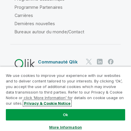
Programme Partenaires
Carrières
Dernières nouvelles
Bureaux autour du monde/Contact
Communauté Qlik
We use cookies to improve your experience with our websites
Contrats juridiques
and to deliver content tailored to your interests. By clicking ‘Ok’,
Conditions d'utilisation des produits
you accept the use of additional cookies which may involve
data transmission to third parties. Refer to our Privacy & Cookie
Legal Policies
Conditions légales
Notice or click ‘More Information’ for details on cookie usage on
Conditions d'utilisation
Marques
our sites.
Privacy & Cookie Notice
Do Not Share My Info
Ok
Copyright © 1993-2026 QlikTech International AB. Tous
droits réservés.
More Information