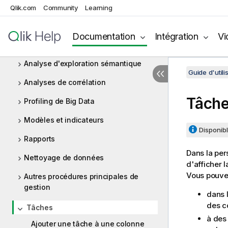
Analyses de redondance
Qlik.com
Community
Learning
Analyses de tables
Documentation
Intégration
Vi
Analyses de colonne(s)
Analyse d'exploration sémantique
Guide d'utili
Analyses de corrélation
Tâch
Profiling de Big Data
Modèles et indicateurs
Disponibl
Rapports
Dans la pe
Nettoyage de données
d'afficher l
Vous pouvez
Autres procédures principales de
gestion
dans 
des c
Tâches
à des
Ajouter une tâche à une colonne