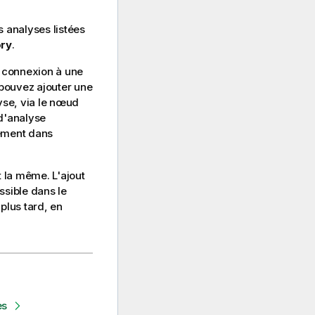
 analyses listées
ory
.
e connexion à une
 pouvez ajouter une
yse, via le nœud
d'analyse
tement dans
 la même. L'ajout
ssible dans le
plus tard, en
es