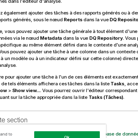
nes dans l'éditeur d'analyse.
 également ajouter des tâches à des rapports générés ou à des
pports générés, sous le nœud
Reports
dans la vue
DQ Reposit
, vous pouvez ajouter une tâche générale à tout élément d'un
nnées via le nœud
Metadata
dans la vue
DQ Repository
. Vous
spécifique au même élément défini dans le contexte d'une anal
 Vous pouvez ajouter une tâche à une colonne dans un contexte 
à un modèle ou à un indicateur défini sur cette colonne) direc
analyse.
e pour ajouter une tâche à l'un de ces éléments est exactement
 de tels éléments affichera ces tâches dans la liste
Tasks
, acce
dow
>
Show view...
. Vous pourrez ouvrir l'éditeur correspondant 
uant sur la tâche appropriée dans la liste
Tasks (Tâches)
.
te section
e tâche à une colonne dans une connexion à une base de donné
 and to
Ok