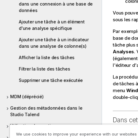
colon
dans une connexion à une base de
données
Vous pouvez
sous les ra
Ajouter une tâche à un élément
d'une analyse spécifique
Par exemple
base de do
Ajouter une tâche à un indicateur
tâche plus 
dans une analyse de colonne(s)
Analyses
.
Afficher la liste des tâches
(également 
l'éditeur d'
Filtrer la liste des tâches
La procédur
Supprimer une tâche exécutée
de tâches à
menu
Win
MDM (déprécié)
double-cliq
Gestion des métadonnées dans le
Studio Talend
Dans cet
Utilisation des routines
Ajouter un
We use cookies to improve your experience with our websites
Versions supportées des systèmes tiers