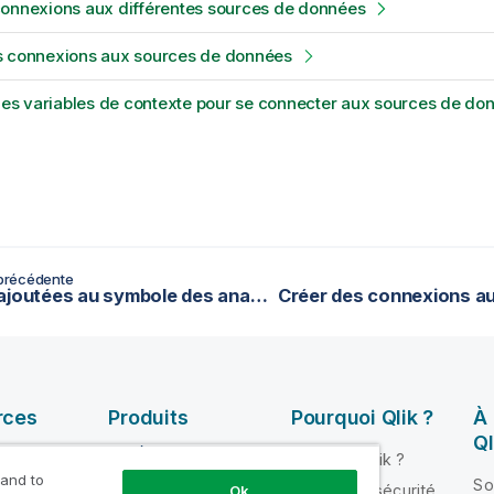
connexions aux différentes sources de données
s connexions aux sources de données
 des variables de contexte pour se connecter aux sources de do
précédente
Icônes ajoutées au symbole des analyses dans la vue DQ Repository
rces
Produits
Pourquoi Qlik ?
À
Ql
INTÉGRATION ET
Pourquoi Qlik ?
QUALITÉ DE
 and to
ik Help
So
Fiabilité et sécurité
Ok
DONNÉES