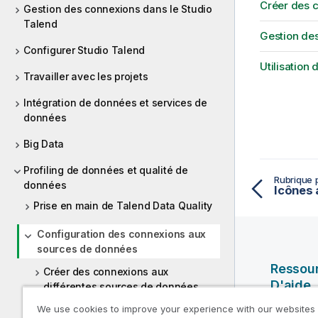
Créer des 
Gestion des connexions dans le Studio
Talend
Gestion de
Configurer Studio Talend
Utilisation
Travailler avec les projets
Intégration de données et services de
données
Big Data
Profiling de données et qualité de
Rubrique 
données
Prise en main de Talend Data Quality
Configuration des connexions aux
sources de données
Ressou
Créer des connexions aux
D'aide
différentes sources de données
We use cookies to improve your experience with our websites
Vidéos Ql
Gestion des connexions aux