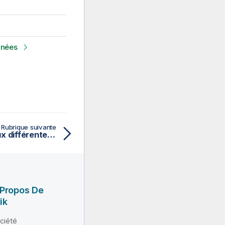
nnées
Rubrique suivante
Créer des connexions aux différentes sources de données
 Propos De
ik
ciété