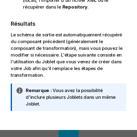
(local), l'importer d'un fichier XML ou le
récupérer dans le
Repository
.
Résultats
Le schéma de sortie est automatiquement récupéré
du composant précédent (généralement le
composant de transformation), mais vous pouvez le
modifier si nécessaire. L'étape suivante consiste en
l'utilisation du Joblet que vous venez de créer dans
votre Job afin qu'il remplace les étapes de
transformation.
N
Remarque :
Vous avez la possibilité
o
d'inclure plusieurs Joblets dans un même
t
Joblet.
e
I
n
f