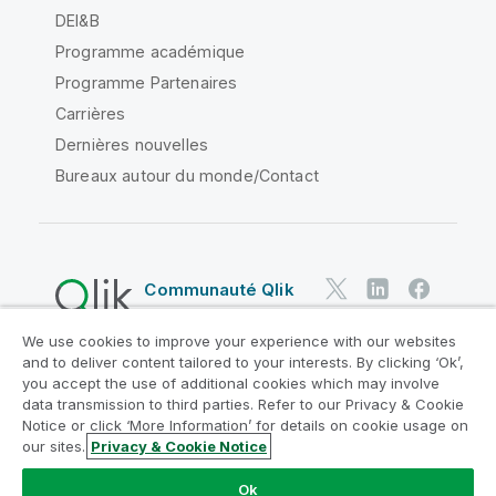
DEI&B
Programme académique
Programme Partenaires
Carrières
Dernières nouvelles
Bureaux autour du monde/Contact
Communauté Qlik
We use cookies to improve your experience with our websites
Contrats juridiques
and to deliver content tailored to your interests. By clicking ‘Ok’,
Conditions d'utilisation des produits
you accept the use of additional cookies which may involve
data transmission to third parties. Refer to our Privacy & Cookie
Legal Policies
Conditions légales
Notice or click ‘More Information’ for details on cookie usage on
Conditions d'utilisation
Marques
our sites.
Privacy & Cookie Notice
Do Not Share My Info
Ok