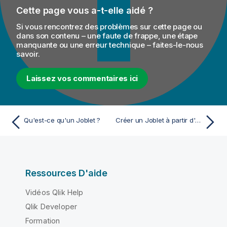
o
Cette page vous a-t-elle aidé ?
r
m
Si vous rencontrez des problèmes sur cette page ou
a
dans son contenu – une faute de frappe, une étape
manquante ou une erreur technique – faites-le-nous
t
savoir.
i
o
Laissez vos commentaires ici
n
s
Qu'est-ce qu'un Joblet ?
Créer un Joblet à partir d'un Job
Ressources D'aide
Vidéos Qlik Help
Qlik Developer
Formation