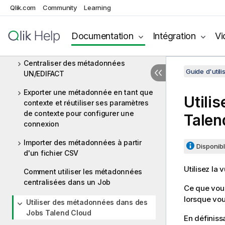
Centraliser une règle de validation
Qlik.com
Community
Learning
Centraliser une connexion FTP
Documentation
Intégration
Vi
Utilisation du mapper hiérarchique
Centraliser des métadonnées
Guide d'utili
UN/EDIFACT
Exporter une métadonnée en tant que
Utili
contexte et réutiliser ses paramètres
de contexte pour configurer une
Talen
connexion
Importer des métadonnées à partir
Disponibl
d'un fichier CSV
Utilisez la 
Comment utiliser les métadonnées
centralisées dans un Job
Ce que vous
lorsque vou
Utiliser des métadonnées dans des
Jobs Talend Cloud
En définiss