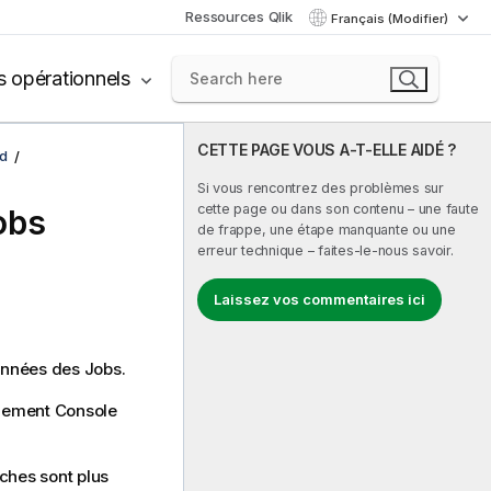
Ressources Qlik
Français (Modifier)
s opérationnels
CETTE PAGE VOUS A-T-ELLE AIDÉ ?
d
Si vous rencontrez des problèmes sur
cette page ou dans son contenu – une faute
obs
de frappe, une étape manquante ou une
erreur technique – faites-le-nous savoir.
Laissez vos commentaires ici
onnées des Jobs.
ement Console
âches sont plus