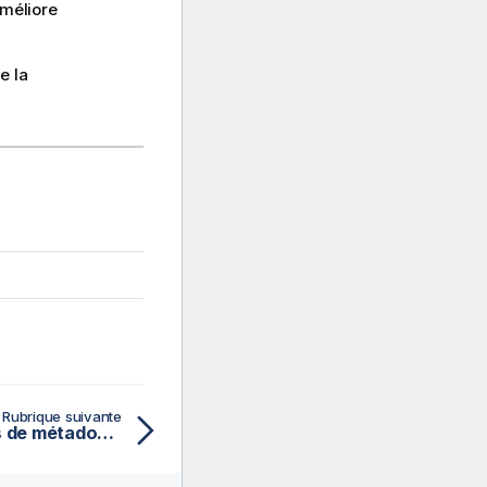
améliore
e la
Rubrique suivante
Ajouter des informations de métadonnées dans la vue Main