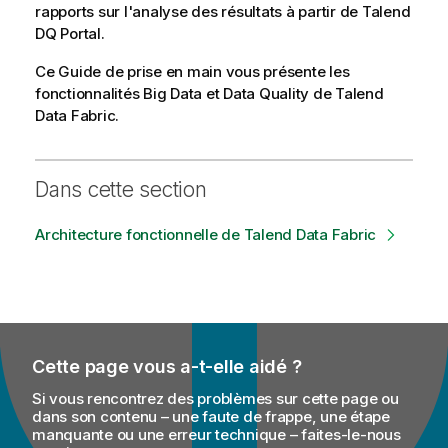
a
rapports sur l'analyse des résultats à partir de
Talend
b
DQ Portal
.
i
l
Ce Guide de prise en main vous présente les
i
fonctionnalités
Big Data et Data Quality
de
Talend
t
Data Fabric
.
y
-
n
Dans cette section
o
t
Architecture fonctionnelle de Talend Data Fabric
e
Cette page vous a-t-elle aidé ?
Si vous rencontrez des problèmes sur cette page ou
dans son contenu – une faute de frappe, une étape
manquante ou une erreur technique – faites-le-nous