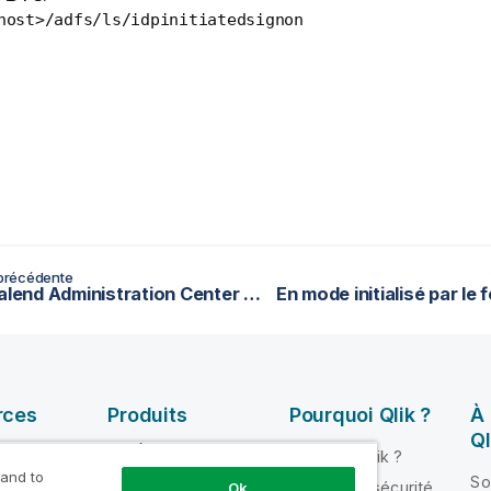
host>/adfs/ls/idpinitiatedsignon
précédente
Relier Talend Administration Center en mode initialisé par le fournisseur d'identité (IdP-initiated)
rces
Produits
Pourquoi Qlik ?
À
Ql
INTÉGRATION ET
Pourquoi Qlik ?
QUALITÉ DE
 and to
ik Help
So
Fiabilité et sécurité
Ok
DONNÉES