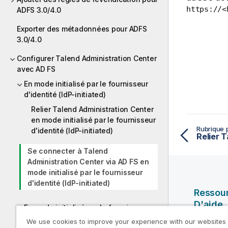
https://<
ADFS 3.0/4.0
Exporter des métadonnées pour ADFS
3.0/4.0
Configurer Talend Administration Center
avec AD FS
En mode initialisé par le fournisseur
d'identité (IdP-initiated)
Relier Talend Administration Center
en mode initialisé par le fournisseur
Rubrique 
d'identité (IdP-initiated)
Se connecter à Talend
Administration Center via AD FS en
mode initialisé par le fournisseur
d'identité (IdP-initiated)
Ressou
D'aide
En mode initialisé par le fournisseur
de service (SP-initiated)
We use cookies to improve your experience with our websites
Vidéos Ql