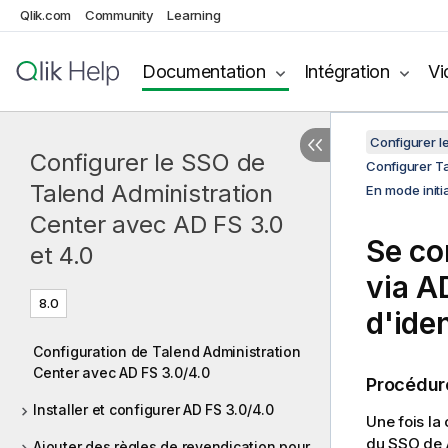
Qlik.com
Community
Learning
Documentation
Intégration
Vi
Configurer l
Configurer le SSO de
Configurer T
Talend Administration
En mode initia
Center avec AD FS 3.0
Se co
et 4.0
via A
8.0
d'iden
Configuration de Talend Administration
Center avec AD FS 3.0/4.0
Procédur
Installer et configurer AD FS 3.0/4.0
Une fois la
du SSO de 
Ajouter des règles de revendication pour