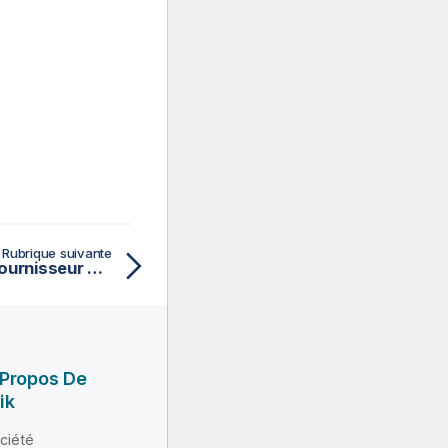
Rubrique suivante
En mode initialisé par le fournisseur de service (SP-initiated)
 Propos De
ik
ciété