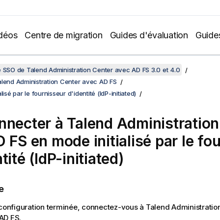
déos
Centre de migration
Guides d'évaluation
Guide
e SSO de Talend Administration Center avec AD FS 3.0 et 4.0
alend Administration Center avec AD FS
lisé par le fournisseur d'identité (IdP-initiated)
nnecter à
Talend Administration
D FS en mode initialisé par le fo
tité (IdP-initiated)
e
 configuration terminée, connectez-vous à
Talend Administratio
AD FS.