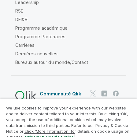
Leadership
RSE
DEI&B
Programme académique
Programme Partenaires
Carrières
Dernières nouvelles
Bureaux autour du monde/Contact
Communauté Qlik
We use cookies to improve your experience with our websites
Contrats juridiques
and to deliver content tailored to your interests. By clicking ‘Ok’,
Conditions d'utilisation des produits
you accept the use of additional cookies which may involve
data transmission to third parties. Refer to our Privacy & Cookie
Legal Policies
Conditions légales
Notice or click ‘More Information’ for details on cookie usage on
Conditions d'utilisation
Marques