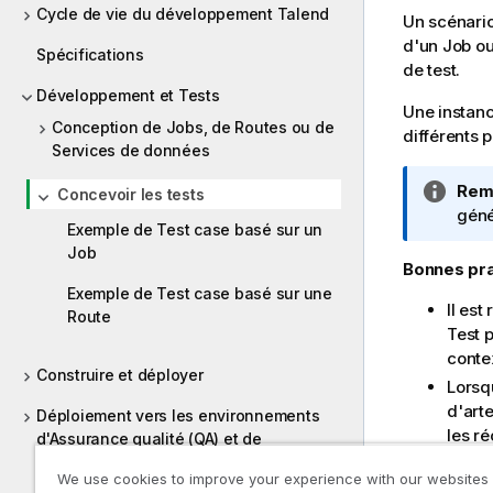
Cycle de vie du développement Talend
Un scénario
d'un Job ou
Spécifications
de test.
Développement et Tests
Une instanc
Conception de Jobs, de Routes ou de
différents 
Services de données
N
Rem
Concevoir les tests
o
géné
Exemple de Test case basé sur un
t
Job
e
Bonnes pra
I
Exemple de Test case basé sur une
Il es
n
Route
Test 
f
conte
o
Construire et déployer
r
Lorsqu
m
d'arte
Déploiement vers les environnements
a
les r
d'Assurance qualité (QA) et de
t
Admin
Production
We use cookies to improve your experience with our websites
i
envir