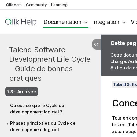
Qlik.com
Community
Learning
Documentation
Intégration
Vi
Cette pag
Talend Software
Cette docume
Development Life Cycle
charge. Au l
- Guide de bonnes
Au lieu de c
pratiques
Talend Softw
7.3 – Archivée
Conce
Qu'est-ce que le Cycle de
développement logiciel ?
Tout en con
Phases principales du Cycle de
tester :
Tal
développement logiciel
automatique