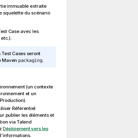
rtie immuable extraite
e squelette du scénario
Test Case avec les
etc.).
s Test Cases seront
ase Maven
.
packaging
vironnement (un contexte
vironnement et un
Production).
iliser
Référentiel
ur publier les éléments et
tion via
Talend
ez
Déploiement vers les
d'informations.