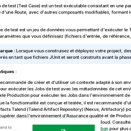
 de test (Test Case) est un test exécutable consistant en une pa
 d'une Route, avec d'autres composants modifiables, formant l
e de test est un jeu de données vous permettant d'exécuter le 
paramètres que vous définissez (fichiers d'entrée, de référence, 
arque :
Lorsque vous construisez et déployez votre project, de
rés en tant que fichiers JUnit et seront construits avant la ph
tiques
:
t recommandé de créer et d'utiliser un contexte adapté à son en
pour exécuter les Jobs de test avec les métadonnées de cet en
xte Production pour exécuter les Jobs dans l'environnement de 
e la fonctionnalité est conçue et testée, il est recommandé d'ut
facts Talend (Talend Artifact Repository)
(Nexus, Artifactory) po
écupérer dans l'environnement d'Assurance qualité et de Produc
istration Center
ou via l'API publique de
Talend Cloud
. Consult
 and to
onnements d'Assurance qualité (QA) et de Production
pour plus 
Ok