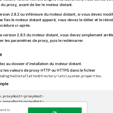
du proxy, avant de lier le moteur distant.
rsion 2.8.2 ou inférieure du moteur distant, si vous devez modi
 fois le moteur distant appairé, vous devez le délier et le réins
rocédure ci-après.
 la version 2.8.3 du moteur distant, vous devez simplement arrêt
er les paramètres de proxy, puis le redémarrer.
e
ez au dossier d'installation du moteur distant.
ez les valeurs de proxy HTTP ou HTTPS dans le fichier
.
teEngineInstallationDirectory>\etc\system.properties
mple
p.proxyHost=
<
proxyHost
>
p.proxyPort=
<
proxyPort
>
p.nonProxyHosts=127.0.0.1|localhost

 and to
Ok