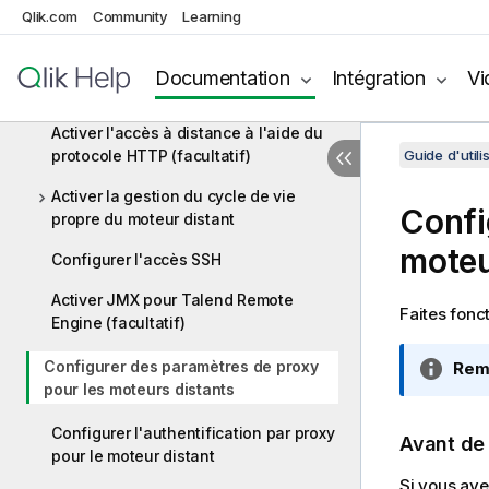
Exécuter des tâches en parallèle sur
Qlik.com
Community
Learning
un moteur distant
Utiliser un port sécurisé de moteur
Documentation
Intégration
Vi
distant à la place d'un HTTP
Activer l'accès à distance à l'aide du
protocole HTTP (facultatif)
Guide d'util
Activer la gestion du cycle de vie
Confi
propre du moteur distant
moteu
Configurer l'accès SSH
Activer JMX pour Talend Remote
Faites fonc
Engine (facultatif)
Configurer des paramètres de proxy
N
Rem
pour les moteurs distants
o
t
Configurer l'authentification par proxy
e
Avant d
pour le moteur distant
I
Si vous ave
n