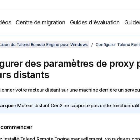
déos
Centre de migration
Guides d'évaluation
Guide
isation de Talend Remote Engine pour Windows
Configurer Talend Rem
gurer des paramètres de proxy 
rs distants
tionner votre moteur distant sur une machine derrière un serveu
arque :
Moteur distant Gen2
ne supporte pas cette fonctionnalit
e commencer
z installé
Talend Remote Engine
manuellement, vous devez conf