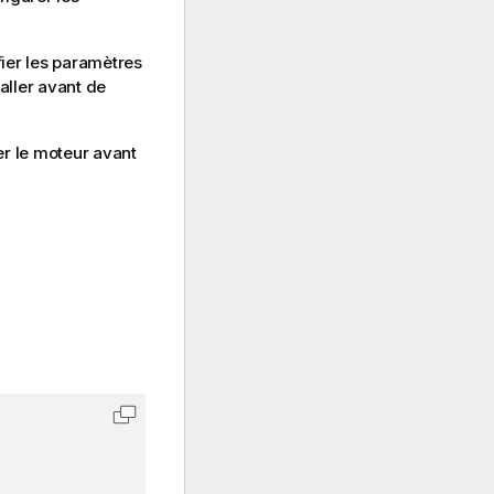
fier les paramètres
taller avant de
er le moteur avant
Copier le code dans le Presse-papiers