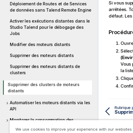
Si vous sup
Déploiement de Routes et de Services
arrêtées. T
de données sans Talend Remote Engine
défaut. Les
Activer les exécutions distantes dans le
Studio Talend pour le débogage des
Procédur
Jobs
Ouvre
Modifier des moteurs distants
Sélec
Supprimer des moteurs distants
(Envi
Vous p
Supprimer des moteurs distants de
la list
clusters
Cliqu
Supprimer des clusters de moteurs
Confir
distants
Automatiser les moteurs distants via les
Rubrique 
API
Monitorer la consommation des
ressources sur un moteur distant
We use cookies to improve your experience with our websites