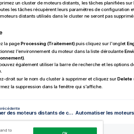
primez un cluster de moteurs distants, les tâches planifiées sur 
outes les tâches récupèrent leurs paramètres de configuration e
 moteurs distants utilisés dans le cluster ne seront pas supprimé
e
z la page
Processing (Traitement)
puis cliquez sur l'onglet
Eng
tionnez l'environnement du moteur dans la liste déroulante
Env
ronnement)
.
ouvez également utiliser la barre de recherche et les options de f
e.
ez-droit sur le nom du cluster à supprimer et cliquez sur
Delete 
mez la suppression dans la fenêtre qui s'affiche.
précédente
Supprimer des moteurs distants de clusters
 and to
Ok