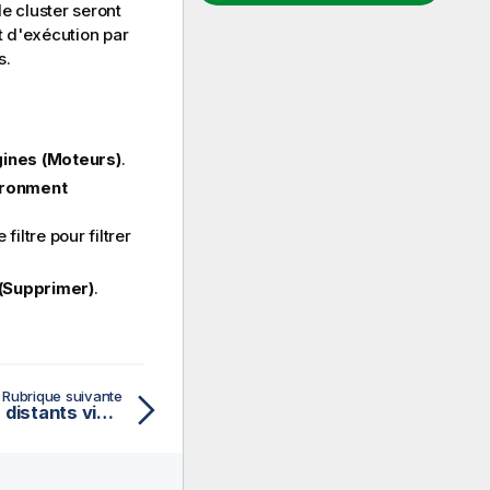
le cluster seront
t d'exécution par
s.
ines (Moteurs)
.
ironment
iltre pour filtrer
(Supprimer)
.
Rubrique suivante
Automatiser les moteurs distants via les API