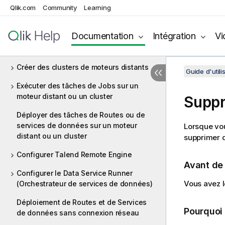
Qlik.com
Community
Learning
Déployer plusieurs moteurs distants
Attribuer des moteurs distants et des
Documentation
Intégration
Vi
clusters à des environnements et des
espaces
Créer des clusters de moteurs distants
Guide d'util
Exécuter des tâches de Jobs sur un
moteur distant ou un cluster
Suppr
Déployer des tâches de Routes ou de
services de données sur un moteur
Lorsque vou
distant ou un cluster
supprimer 
Configurer Talend Remote Engine
Avant d
Configurer le Data Service Runner
Vous avez l
(Orchestrateur de services de données)
Déploiement de Routes et de Services
Pourquoi
de données sans connexion réseau