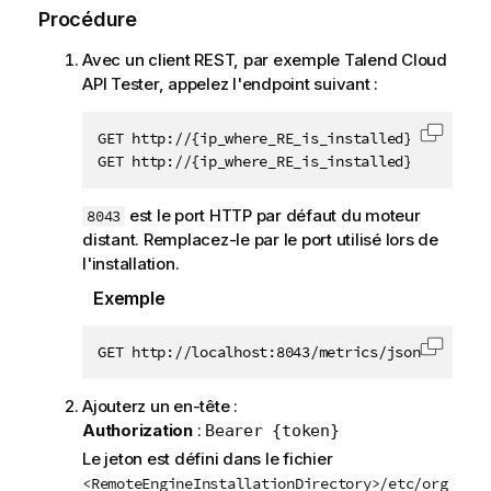
Procédure
Avec un client REST, par exemple
Talend Cloud
API Tester
, appelez l'endpoint suivant :
GET http://{ip_where_RE_is_installed}:8043/metr
Copier 
GET http://{ip_where_RE_is_installed}:8043/met
est le port HTTP par défaut du moteur
8043
distant. Remplacez-le par le port utilisé lors de
l'installation.
Exemple
GET http://localhost:8043/metrics/json
Copier 
Ajouterz un en-tête :
Authorization
:
Bearer {token}
Le jeton est défini dans le fichier
<RemoteEngineInstallationDirectory>/etc/org