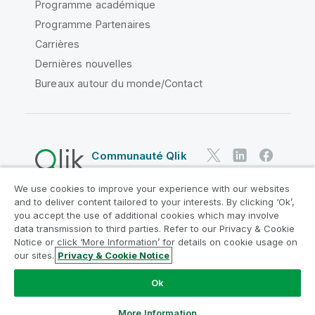
Programme académique
Programme Partenaires
Carrières
Dernières nouvelles
Bureaux autour du monde/Contact
Communauté Qlik
We use cookies to improve your experience with our websites
Contrats juridiques
and to deliver content tailored to your interests. By clicking ‘Ok’,
Conditions d'utilisation des produits
you accept the use of additional cookies which may involve
data transmission to third parties. Refer to our Privacy & Cookie
Legal Policies
Conditions légales
Notice or click ‘More Information’ for details on cookie usage on
Conditions d'utilisation
Marques
our sites.
Privacy & Cookie Notice
Do Not Share My Info
Ok
Copyright © 1993-2026 QlikTech International AB. Tous
droits réservés.
More Information