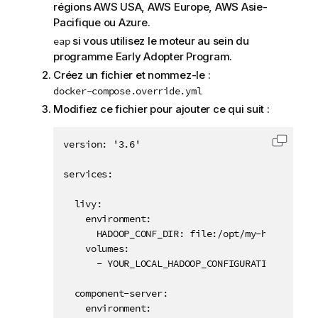
régions AWS USA, AWS Europe, AWS Asie-
Pacifique ou Azure.
si vous utilisez le moteur au sein du
eap
programme Early Adopter Program.
Créez un fichier et nommez-le :
docker-compose.override.yml
Modifiez ce fichier pour ajouter ce qui suit :
version: '3.6'

Copier 
services: 

  livy: 

    environment: 

      HADOOP_CONF_DIR: file:/opt/my-hadoop-clus
    volumes: 

      - YOUR_LOCAL_HADOOP_CONFIGURATION_FOLDER
  component-server: 

    environment: 
