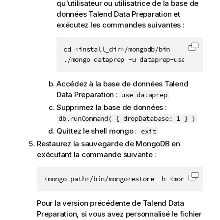
qu'utilisateur ou utilisatrice de la base de
données
Talend Data Preparation
et
exécutez les commandes suivantes :
cd 
<
install_dir
>
/mongodb/bin

Copier 
./mongo dataprep -u dataprep-user -p dpre
Accédez à la base de données
Talend
Data Preparation
:
use dataprep
Supprimez la base de données :
db.runCommand( { dropDatabase: 1 } )
Quittez le shell mongo :
exit
Restaurez la sauvegarde de MongoDB en
exécutant la commande suivante :
<
mongo_path
>
/bin/mongorestore -h 
<
mongo_host
>
:
Copier 
Pour la version précédente de
Talend Data
Preparation
, si vous avez personnalisé le fichier