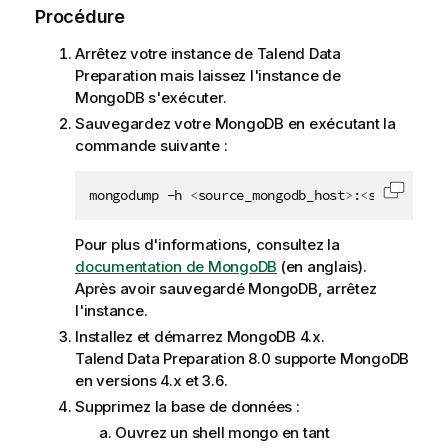
Procédure
Arrêtez votre instance de
Talend Data
Preparation
mais laissez l'instance de
MongoDB s'exécuter.
Sauvegardez votre MongoDB en exécutant la
commande suivante :
mongodump -h 
<
source_mongodb_host
>
:
<
source_mon
Copier 
Pour plus d'informations, consultez la
documentation de MongoDB
(en anglais).
Après avoir sauvegardé MongoDB, arrêtez
l'instance.
Installez et démarrez MongoDB 4.x.
Talend Data Preparation
8.0 supporte MongoDB
en versions 4.x et 3.6.
Supprimez la base de données :
Ouvrez un shell mongo en tant