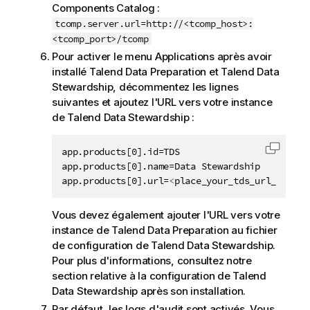
Components Catalog
:
tcomp.server.url=http://<tcomp_host>:
<tcomp_port>/tcomp
Pour activer le menu Applications après avoir
installé
Talend Data Preparation
et
Talend Data
Stewardship
, décommentez les lignes
suivantes et ajoutez l'URL vers votre instance
de
Talend Data Stewardship
:
app.products[0].id=TDS

Copier 
app.products[0].name=Data Stewardship

app.products[0].url=
<
place_your_tds_url_here
>
Vous devez également ajouter l'URL vers votre
instance de
Talend Data Preparation
au fichier
de configuration de
Talend Data Stewardship
.
Pour plus d'informations, consultez notre
section relative à la configuration de
Talend
Data Stewardship
après son installation.
Par défaut, les logs d'audit sont activés. Vous