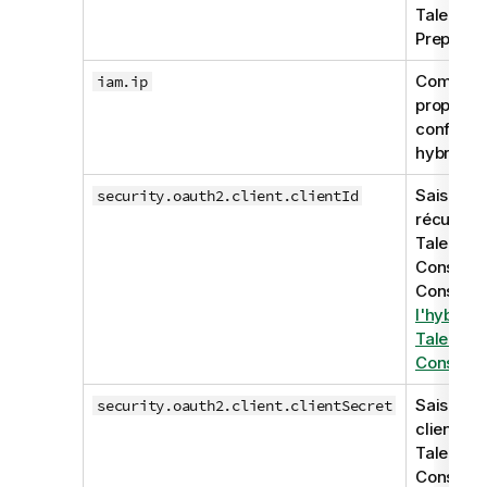
Talend D
Preparat
Comment
iam.ip
propriété
configura
hybride.
Saisissez 
security.oauth2.client.clientId
récupéré
Talend 
Console
.
Consulte
l'hybride
Talend 
Console
.
Saisissez
security.oauth2.client.clientSecret
client ré
Talend 
Console
.