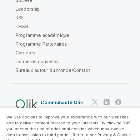
Société
Leadership
RSE
DEI&B
Programme académique
Programme Partenaires
Carrières
Dernières nouvelles
Bureaux autour du monde/Contact
Communauté Qlik
We use cookies to improve your experience with our websites
Contrats juridiques
and to deliver content tailored to your interests. By clicking ‘Ok’,
Conditions d'utilisation des produits
you accept the use of additional cookies which may involve
data transmission to third parties. Refer to our Privacy & Cookie
Legal Policies
Conditions légales