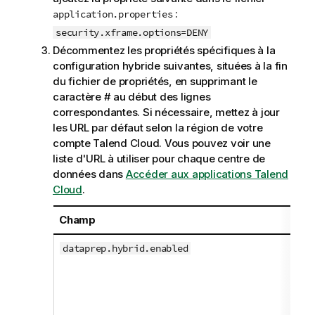
:
application.properties
security.xframe.options=DENY
Décommentez les propriétés spécifiques à la
configuration hybride suivantes, situées à la fin
du fichier de propriétés, en supprimant le
caractère # au début des lignes
correspondantes. Si nécessaire, mettez à jour
les URL par défaut selon la région de votre
compte
Talend Cloud
. Vous pouvez voir une
liste d'URL à utiliser pour chaque centre de
données dans
Accéder aux applications Talend
Cloud
.
Champ
De
Lo
dataprep.hybrid.enabled
pa
co
tr
le