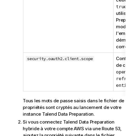
lor
true
utilisez
T
Preparat
mode hyb
l'empêch
démarre
correcte
Configure
security.oauth2.client.scope
de cette 
openid
refresh
entitle
Tous les mots de passe saisis dans le fichier de
propriétés sont cryptés au lancement de votre
instance
Talend Data Preparation
.
Si vous connectez
Talend Data Preparation
hybride à votre compte AWS via une Route 53,
ajoutez la propriété suivante dans le fichier