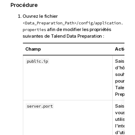
Procédure
Ouvrez le fichier
<Data_Preparation_Path>/config/application.
afin de modifier les propriétés
properties
suivantes de
Talend Data Preparation
:
Champ
Action
Saisissez
public.ip
d'hôte q
souhaitez 
pour acc
Talend D
Preparat
Saisissez
server.port
vous sou
utiliser p
l'interfac
d'utilisat