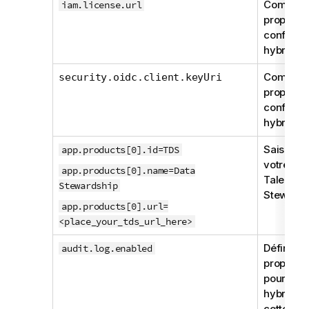
Comment
iam.license.url
propriété
configura
hybride.
Comment
security.oidc.client.keyUri
propriété
configura
hybride.
Saisissez
app.products[0].id=TDS
votre ins
app.products[0].name=Data
Talend D
Stewardship
Stewards
app.products[0].url=
<place_your_tds_url_here>
Définisse
audit.log.enabled
propriété
pour la c
hybride. 
cette pro