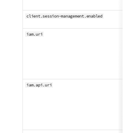
hy
Ac
client.session-management.enabled
mo
Me
iam.uri
UR
Id
Ac
Ma
po
Cl
Me
iam.api.uri
UR
Id
Ac
Ma
po
Cl