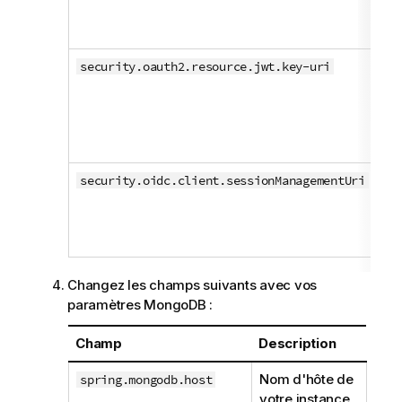
da
Cl
Ac
security.oauth2.resource.jwt.key-uri
l'u
JW
co
hy
Co
security.oidc.client.sessionManagementUri
l'
vé
la 
Changez les champs suivants avec vos
paramètres MongoDB :
Champ
Description
Nom d'hôte de
spring.mongodb.host
votre instance