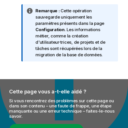
N
Remarque :
Cette opération
o
sauvegarde uniquement les
t
paramètres présents dans la page
e
Configuration
. Les informations
I
métier, comme la création
n
d'utilisateur·trices, de projets et de
f
tâches sont récupérées lors de la
o
migration de la base de données.
r
m
a
t
i
Cette page vous a-t-elle aidé ?
o
n
Si vous rencontrez des problèmes sur cette page ou
s
dans son contenu – une faute de frappe, une étape
manquante ou une erreur technique – faites-le-nous
savoir.