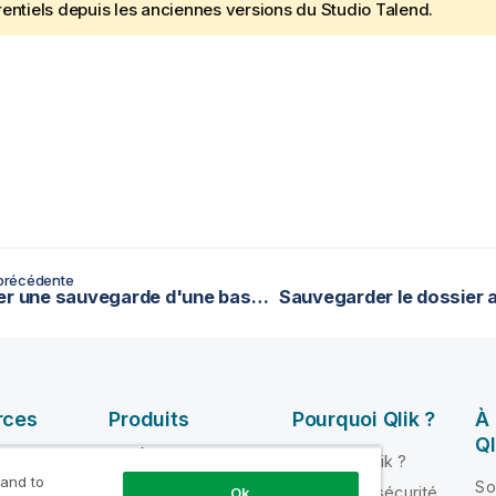
rentiels depuis les anciennes versions du
Studio Talend
.
précédente
Effectuer une sauvegarde d'une base de données H2
rces
Produits
Pourquoi Qlik ?
À
Ql
INTÉGRATION ET
Pourquoi Qlik ?
QUALITÉ DE
 and to
ik Help
So
Fiabilité et sécurité
Ok
DONNÉES