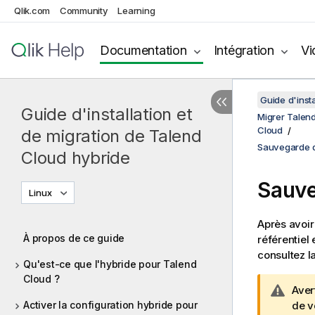
Qlik.com
Community
Learning
Documentation
Intégration
Vi
Guide d'inst
Guide d'installation et
Migrer Talen
Cloud
de migration de Talend
Sauvegarde d
Cloud hybride
Sauve
Linux
Après avoir
À propos de ce guide
référentiel
consultez l
Qu'est-ce que l'hybride pour Talend
Cloud ?
N
Aver
Activer la configuration hybride pour
o
de v