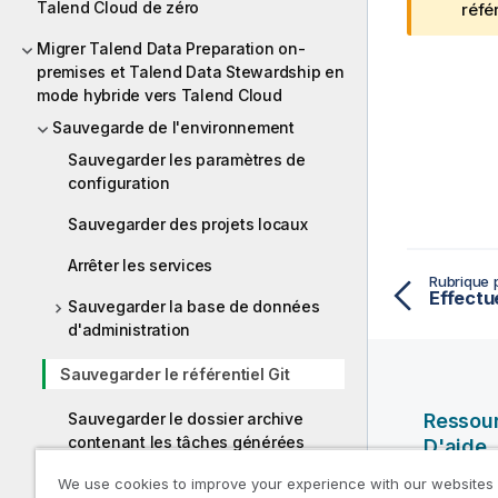
Talend Cloud de zéro
t
réfé
e
Migrer Talend Data Preparation on-
I
premises et Talend Data Stewardship en
n
mode hybride vers Talend Cloud
f
Sauvegarde de l'environnement
o
r
Sauvegarder les paramètres de
m
configuration
a
Sauvegarder des projets locaux
t
i
Arrêter les services
o
Rubrique 
n
Sauvegarder la base de données
s
d'administration
Sauvegarder le référentiel Git
Sauvegarder le dossier archive
Ressou
contenant les tâches générées
D'aide
We use cookies to improve your experience with our websites
Vidéos Ql
Télécharger les applications hybrides