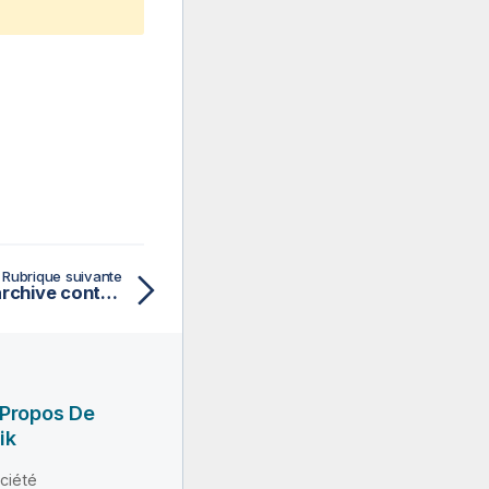
Rubrique suivante
Sauvegarder le dossier archive contenant les tâches générées
 Propos De
ik
ciété