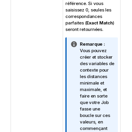
référence. Si vous
saisissez 0, seules les
correspondances
parfaites (
Exact Match
)
seront retournées.
N
Remarque :
o
Vous pouvez
t
créer et stocker
e
des variables de
I
contexte pour
n
les distances
f
minimale et
o
maximale, et
r
faire en sorte
m
que votre Job
a
fasse une
t
boucle sur ces
i
valeurs, en
o
commençant