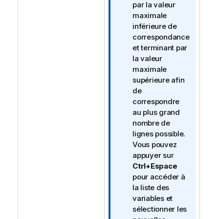
n
par la valeur
s
maximale
inférieure de
correspondance
et terminant par
la valeur
maximale
supérieure afin
de
correspondre
au plus grand
nombre de
lignes possible.
Vous pouvez
appuyer sur
Ctrl+Espace
pour accéder à
la liste des
variables et
sélectionner les