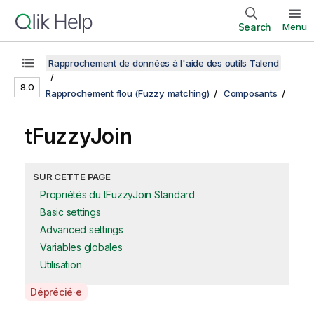
Search
Menu
Rapprochement de données à l'aide des outils Talend
8.0
Rapprochement flou (Fuzzy matching)
Composants
tFuzzyJoin
SUR CETTE PAGE
Propriétés du tFuzzyJoin Standard
Basic settings
Advanced settings
Variables globales
Utilisation
A
Déprécié·e
v