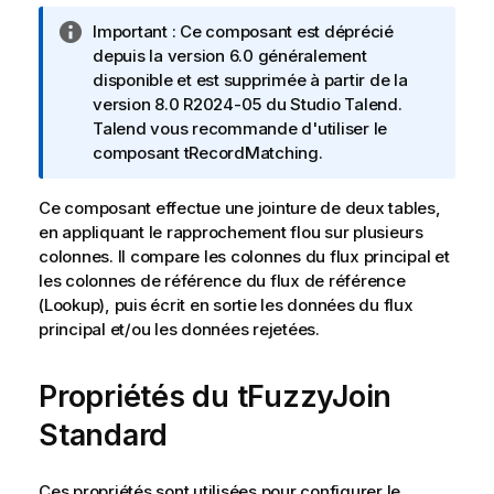
a
N
Important :
Ce composant est déprécié
i
o
depuis la version 6.0 généralement
l
t
disponible et est supprimée à partir de la
a
e
version 8.0 R2024-05 du
Studio Talend
.
b
I
Talend
vous recommande d'utiliser le
i
n
composant
tRecordMatching
.
l
f
i
o
t
Ce composant effectue une jointure de deux tables,
r
y
en appliquant le rapprochement flou sur plusieurs
m
-
colonnes. Il compare les colonnes du flux principal et
a
n
les colonnes de référence du flux de référence
t
o
(Lookup), puis écrit en sortie les données du flux
i
t
principal et/ou les données rejetées.
o
e
n
Propriétés du tFuzzyJoin
s
Standard
Ces propriétés sont utilisées pour configurer le