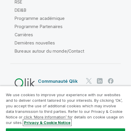
RSE
DEI&B
Programme académique
Programme Partenaires
Carrières
Dernières nouvelles
Bureaux autour du monde/Contact
Communauté Qlik
We use cookies to improve your experience with our websites
Contrats juridiques
and to deliver content tailored to your interests. By clicking ‘Ok’,
Conditions d'utilisation des produits
you accept the use of additional cookies which may involve
data transmission to third parties. Refer to our Privacy & Cookie
Legal Policies
Conditions légales
Notice or click ‘More Information’ for details on cookie usage on
Conditions d'utilisation
Marques
our sites.
Privacy & Cookie Notice
Do Not Share My Info