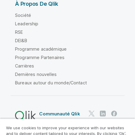
À Propos De Qlik
Société
Leadership
RSE
DEI&B
Programme académique
Programme Partenaires
Carrières
Dernières nouvelles
Bureaux autour du monde/Contact
Communauté Qlik
We use cookies to improve your experience with our websites
Contrats juridiques
and to deliver content tailored to your interests. By clicking ‘Ok’,