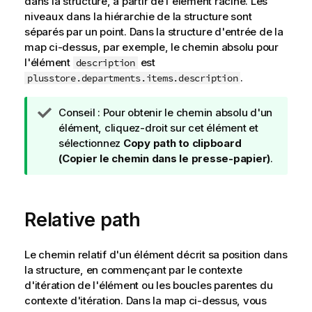
dans la structure, à partir de l'élément racine. Les
niveaux dans la hiérarchie de la structure sont
séparés par un point. Dans la structure d'entrée de la
map ci-dessus, par exemple, le chemin absolu pour
l'élément
est
description
.
plusstore.departments.items.description
N
Conseil :
Pour obtenir le chemin absolu d'un
o
élément, cliquez-droit sur cet élément et
t
sélectionnez
Copy path to clipboard
e
(Copier le chemin dans le presse-papier)
.
I
n
f
Relative path
o
r
m
Le chemin relatif d'un élément décrit sa position dans
a
la structure, en commençant par le contexte
t
d'itération de l'élément ou les boucles parentes du
i
contexte d'itération. Dans la map ci-dessus, vous
o