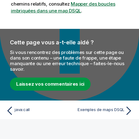
f
chemins relatifs, consultez
Mapper des boucles
o
imbriquées dans une map DSQL
.
r
m
a
t
Cette page vous a-t-elle aidé ?
i
o
Si vous rencontrez des problèmes sur cette page ou
n
dans son contenu – une faute de frappe, une étape
manquante ou une erreur technique – faites-le-nous
s
savoir.
Laissez vos commentaires ici
java:call
Exemples de maps DSQL