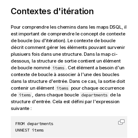
a
Contextes d'itération
b
i
l
Pour comprendre les chemins dans les maps DSQL, il
i
est important de comprendre le concept de contexte
t
de boucle (ou d'itération). Le contexte de boucle
y
décrit comment gérer les éléments pouvant survenir
-
plusiuers fois dans une structure. Dans la map ci-
n
dessous, la structure de sortie contient un élément
o
de boucle nommé
. Cet élément a besoin d'un
items
t
contexte de boucle à associer à l'une des boucles
e
dans la structure d'entrée. Dans ce cas, la sortie doit
contenir un élément
pour chaque occurrence
items
de
, dans chaque boucle
de la
items
departments
structure d'entrée. Cela est défini par l'expression
suivante :
FROM departments

Copier 
UNNEST items