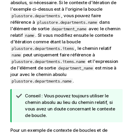
absolus, si nécessaire. Si le contexte d'itération de
l'exemple ci-dessus est à l'origine la boucle
, vous pouvez faire
plusstore.departments
référence à
dans
plusstore.departments.name
l'élément de sortie
avec le chemin
department_name
relatif
. SI vous modifiez ensuite le contexte
name
d'itération comme étant la boucle
, le chemin relatif
plusstore.departments.items
peut uniquement faire référence à
name
et l'expression
plusstore.departments.items.name
de l'élément de sortie
est mise à
department_name
jour avec le chemin absolu
.
plusstore.departments.name
N
Conseil :
Vous pouvez toujours utiliser le
o
chemin absolu au lieu du chemin relatif, si
t
vous avez un doute concernant le contexte
e
de boucle.
I
n
Pour un exemple de contexte de boucles et de