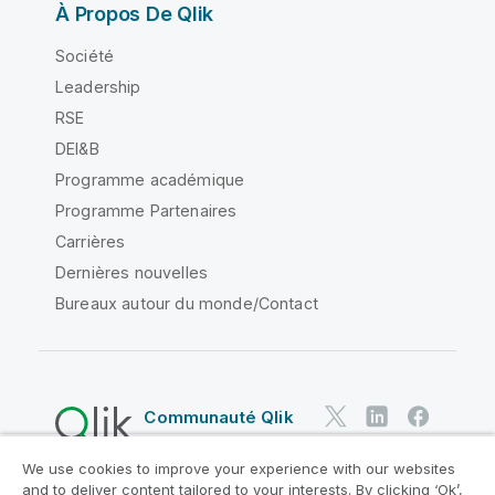
À Propos De Qlik
Société
Leadership
RSE
DEI&B
Programme académique
Programme Partenaires
Carrières
Dernières nouvelles
Bureaux autour du monde/Contact
Communauté Qlik
We use cookies to improve your experience with our websites
Contrats juridiques
and to deliver content tailored to your interests. By clicking ‘Ok’,