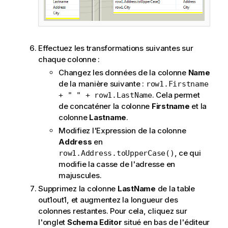
Effectuez les transformations suivantes sur
chaque colonne :
Changez les données de la colonne
Name
de la manière suivante :
row1.Firstname
. Cela permet
+ " " + row1.LastName
de concaténer la colonne
Firstname
et la
colonne
Lastname
.
Modifiez l'Expression de la colonne
Address
en
, ce qui
row1.Address.toUpperCase()
modifie la casse de l'adresse en
majuscules.
Supprimez la colonne
LastName
de la table
out1out1, et augmentez la longueur des
colonnes restantes. Pour cela, cliquez sur
l'onglet
Schema Editor
situé en bas de l'éditeur