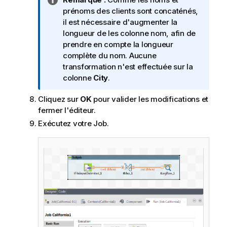
o
prénoms des clients sont concaténés,
t
il est nécessaire d'augmenter la
e
longueur de les colonne nom, afin de
I
prendre en compte la longueur
n
complète du nom. Aucune
f
transformation n'est effectuée sur la
o
colonne
City
.
r
Cliquez sur
OK
pour valider les modifications et
m
fermer l'éditeur.
a
t
Exécutez votre Job.
i
o
n
s