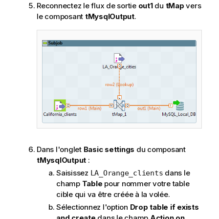
Reconnectez le flux de sortie
out1
du
tMap
vers
le composant
tMysqlOutput
.
Dans l'onglet
Basic settings
du composant
tMysqlOutput
:
Saisissez
dans le
LA_Orange_clients
champ
Table
pour nommer votre table
cible qui va être créée à la volée.
Sélectionnez l'option
Drop table if exists
and create
dans le champ
Action on