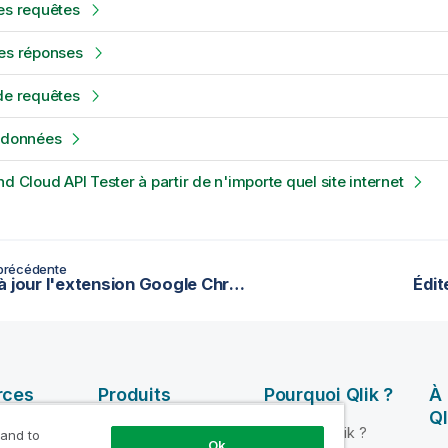
es requêtes
des réponses
de requêtes
s données
nd Cloud API Tester à partir de n'importe quel site internet
précédente
Mettre à jour l'extension Google Chrome
Édit
rces
Produits
Pourquoi Qlik ?
À
Ql
INTÉGRATION ET
Pourquoi Qlik ?
 and to
Ok
QUALITÉ DE