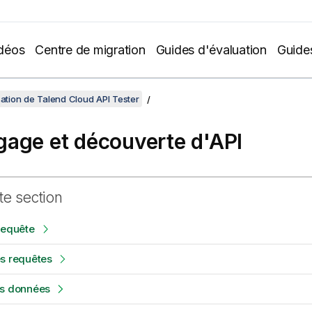
déos
Centre de migration
Guides d'évaluation
Guide
isation de Talend Cloud API Tester
age et découverte d'API
te section
requête
es requêtes
os données