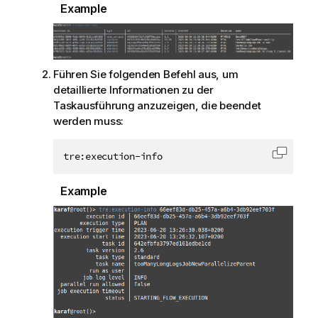
Example
Führen Sie folgenden Befehl aus, um
detaillierte Informationen zu der
Taskausführung anzuzeigen, die beendet
werden muss:
tre:execution-info
Code i
Example