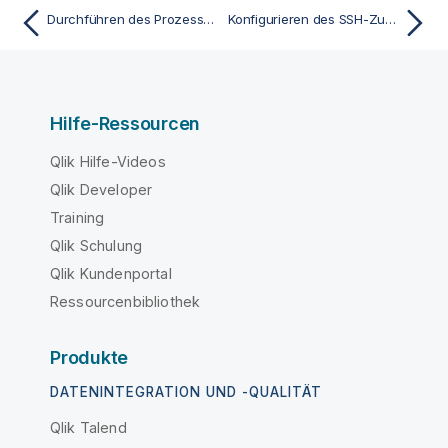
Durchführen des Prozesses „Graceful Cleanup“ zur Wiederherstellung einer beschädigten Remote Engine
Konfigurieren des SSH-Zugriffs
Hilfe-Ressourcen
Qlik Hilfe-Videos
Qlik Developer
Training
Qlik Schulung
Qlik Kundenportal
Ressourcenbibliothek
Produkte
DATENINTEGRATION UND -QUALITÄT
Qlik Talend