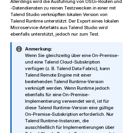
Allerdings wird die Ausführung von OSGi-Routen und
-Datendiensten zu reinen Testzwecken in einer mit
Talend Studio
verknüpften lokalen Version von
Talend Runtime
unterstützt. Der Export eines lokalen
Microservice-Artefakts aus
Talend Studio
wird
ebenfalls unterstützt, jedoch nur zum Test.
I
Anmerkung:
n
Wenn Sie gleichzeitig über eine On-Premise-
f
und eine
Talend Cloud
-Subskription
o
verfügen (z. B.
Talend Data Fabric
), kann
r
Talend Remote Engine
mit einer
m
bestehenden
Talend Runtime
-Version
a
verknüpft werden. Wenn Runtime jedoch
t
ebenfalls für eine On-Premise-
i
Implementierung verwendet wird, ist für
o
diese
Talend Runtime
-Version eine gültige
n
On-Premise-Subskription erforderlich. Nur
s
Talend Runtime
-Instanzen, die
h
ausschließlich für Implementierungen über