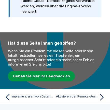
i
Talend Cloud
- Remote Engines verwendet
n
werden, werden über die Engine-Tokens
w
lizenziert.
e
i
s
Hat diese Seite Ihnen geholfen?
Wenn Sie ein Problem mit dieser Seite oder ihrem
Inhalt feststellen, sei es ein Tippfehler, ein
ausgelassener Schritt oder ein technischer Fehler,
informieren Sie uns bitte!
Geben Sie hier Ihr Feedback ab
Implementieren von Datendiensten und Routen ohne Netzwerkverbindung
Aktivieren der Remote-Ausführung in Talend Studio für das Job-Debugging