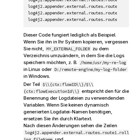
log4j2.appender.external.routes.route2.key = $
log4j2.appender.external.routes.route2.null.typ
log4j2.appender.external.routes.route2.null.na
Dieser Code fungiert lediglich als Beispiel.
Wenn Sie ihn in Ihr System kopieren, vergessen
Sie nicht,
zu dem
MY_EXTERNAL_FOLDER
Verzeichnis umzuändern, in dem Sie die Logs
speichern möchten, z. B.
/home/usr/my-re-log
in Linux oder
D:/remote-engine/my-log-folder
in Windows.
Der Teil
$\\{ctx:flowID\\}/$\\
entspricht den für die
{ctx:flowExecutionId\\}
Benennung der Logdateien zu verwendenden
Variablen. Wenn Sie keinen dynamisch
generierten Logdatei-Namen benötigen,
ersetzen Sie ihn durch Klartext.
Nach diesen Änderungen sehen die Zeilen
log4j2.appender.external.routes.route1.roll
und
ing.fileName