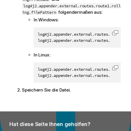
log4j2.appender.external.routes.route1.roll
folgendermaßen aus:
ing.filePattern
In Windows:
log4j2.appender.external.routes.route1.ro
Code i
log4j2.appender.external.routes.route1.ro
In Linux:
log4j2.appender.external.routes.route1.ro
Code i
log4j2.appender.external.routes.route1.ro
Speichern Sie die Datei.
Hat diese Seite Ihnen geholfen?