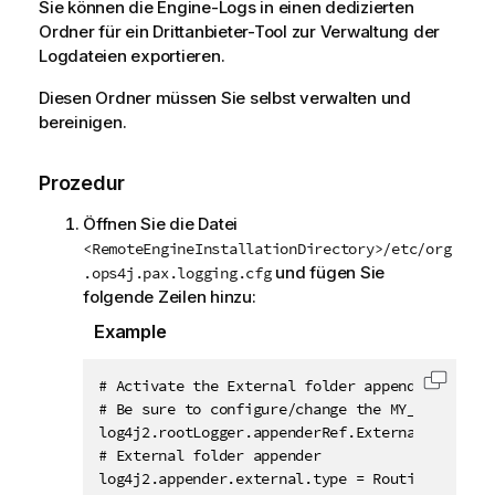
Sie können die Engine-Logs in einen dedizierten
Ordner für ein Drittanbieter-Tool zur Verwaltung der
Logdateien exportieren.
Diesen Ordner müssen Sie selbst verwalten und
bereinigen.
Prozedur
Öffnen Sie die Datei
<RemoteEngineInstallationDirectory>/etc/org
und fügen Sie
.ops4j.pax.logging.cfg
folgende Zeilen hinzu:
Example
# Activate the External folder appender.

Code i
# Be sure to configure/change the MY_EXTERNAL_
log4j2.rootLogger.appenderRef.ExternalFolder.re
# External folder appender

log4j2.appender.external.type = Routing
