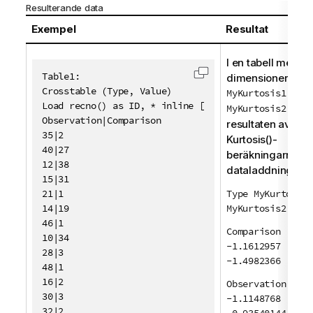
Resulterande data
Exempel
Resultat
I en tabell med
Table1:

dimensionerna
T
Kopiera kod till Urklip
Crosstable (Type, Value)

MyKurtosis1
och
Load recno() as ID, * inline [

MyKurtosis2
blir
Observation|Comparison

resultaten av
35|2

Kurtosis()
-
40|27

beräkningarna i
12|38

dataladdningsskri
15|31

21|1

Type MyKurtosis1
14|19

MyKurtosis2
46|1

Comparison
10|34

-1.1612957
28|3

-1.4982366
48|1

16|2

Observation
30|3

-1.1148768
32|2
