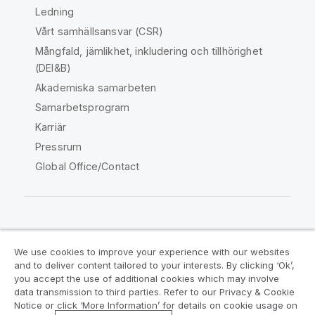
Ledning
Vårt samhällsansvar (CSR)
Mångfald, jämlikhet, inkludering och tillhörighet
(DEI&B)
Akademiska samarbeten
Samarbetsprogram
Karriär
Pressrum
Global Office/Contact
Qlik Community
We use cookies to improve your experience with our websites
and to deliver content tailored to your interests. By clicking ‘Ok’,
Juridiska avtal
Produktvillkor
you accept the use of additional cookies which may involve
data transmission to third parties. Refer to our Privacy & Cookie
Legal Policies
Legal Policies
Notice or click ‘More Information’ for details on cookie usage on
Användningsvillkor
Varumärken