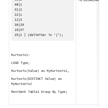
-0.93540144
48|1

31|2

22|1

12|3

39|29

19|37

25|2 ] (delimiter is '|');
Kurtosis1:
LOAD Type,
Kurtosis(Value) as MyKurtosis1,
Kurtosis(DISTINCT Value) as
MyKurtosis2
Resident Table1 Group By Type;