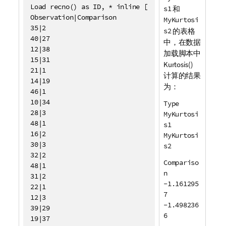
Load recno() as ID, * inline [

s1
和
Observation|Comparison

MyKurtosi
35|2

s2
的表格
40|27

中，在数据
12|38

加载脚本中
15|31

Kurtosis()
21|1

计算的结果
14|19

为：
46|1

10|34

Type
28|3

MyKurtosi
48|1

s1
16|2

MyKurtosi
30|3

s2
32|2

Compariso
48|1

n
31|2

-1.161295
22|1

7
12|3

-1.498236
39|29

6
19|37
