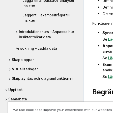
Lägga till anpassade analyser i
Defin
Insikter
Defin
Ge ex
Lägger till exempelfrågor till
Insikter
Funktionen 
Introduktionskurs – Anpassa hur
Syno
Insikter tolkar data
Se
Lä
Anpa
Felsökning – Ladda data
använ
Se
Lä
Skapa appar
Exem
Visualiseringar
analy
Se
Läg
Skriptsyntax och diagramfunktioner
Upptäck
Begrä
Samarbeta
Vokabulärer
Hjälp för utvecklare
We use cookies to improve your experience with our websites