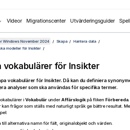
Videor
Migrationscenter
Utvärderingsguider
Spel
för Windows November 2024
Skapa
Hantera data
ka modeller för Insikter
 vokabulärer för
Insikter
pa vokabulärer för Insikter. Då kan du definiera synonym
era analyser som ska användas för specifika termer.
okabulärer i
Vokabulär
under
Affärslogik
på fliken
Förbereda
.
 kan frågor som ställs med naturligt språk ge bättre resultat. 
pel:
till alternativa namn för fält, originalobjekt och värden.