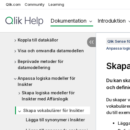
Access
Qlik.com
Community
Learning
Hantera stora datamängder med on-
demand-appar
Dokumentation
Introduktion
Hantera data med dynamiska vyer
Koppla till datakällor
Qlik Sense 
Anpassa logis
Visa och omvandla datamodellen
Beprövade metoder för
Skapa
datamodellering
Anpassa logiska modeller för
Du kan ska
Insikter
och defini
Skapa logiska modeller för
Insikter med Affärslogik
Du skapar v
vokabulärer
Skapa vokabulärer för Insikter
du till exem
Lägga till synonymer i Insikter
Lägga 