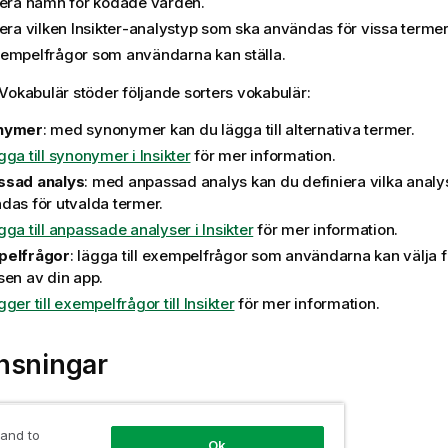
iera namn för kodade värden.
iera vilken
Insikter
-analystyp som ska användas för vissa termer 
empelfrågor som användarna kan ställa.
Vokabulär stöder följande sorters vokabulär:
nymer
: med synonymer kan du lägga till alternativa termer.
gga till synonymer i Insikter
för mer information.
ssad analys
: med anpassad analys kan du definiera vilka anal
das för utvalda termer.
gga till anpassade analyser i Insikter
för mer information.
pelfrågor
: lägga till exempelfrågor som användarna kan välja f
sen av din app.
ger till exempelfrågor till Insikter
för mer information.
nsningar
 har följande begränsningar:
 and to
Ok