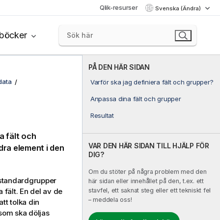
Qlik-resurser
Svenska (Ändra)
böcker
PÅ DEN HÄR SIDAN
data
Varför ska jag definiera fält och grupper?
Anpassa dina fält och grupper
Resultat
a fält och
VAR DEN HÄR SIDAN TILL HJÄLP FÖR
dra element i den
DIG?
Om du stöter på några problem med den
standardgrupper
här sidan eller innehållet på den, t.ex. ett
stavfel, ett saknat steg eller ett tekniskt fel
fält. En del av de
– meddela oss!
t tolka din
 som ska döljas