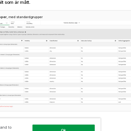
fält som är mått.
pper
, med standardgrupper
e typer av grupper:
 and to
Ok