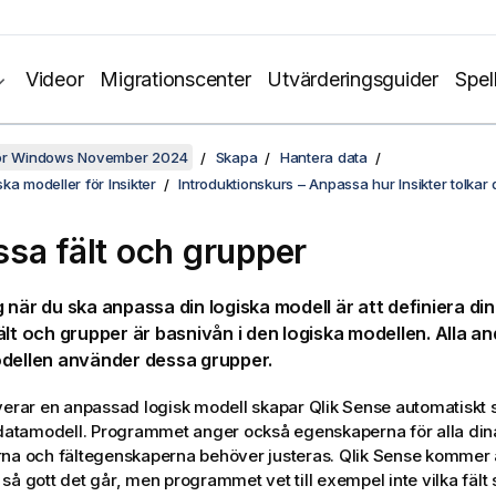
Videor
Migrationscenter
Utvärderingsguider
Spel
för Windows November 2024
Skapa
Hantera data
ka modeller för Insikter
Introduktionskurs – Anpassa hur Insikter tolkar 
sa fält och grupper
 när du ska anpassa din logiska modell är att definiera din
ält och grupper är basnivån i den logiska modellen. Alla an
dellen använder dessa grupper.
verar en anpassad logisk modell skapar
Qlik Sense
automatiskt 
 datamodell. Programmet anger också egenskaperna för alla dina 
rna och fältegenskaperna behöver justeras.
Qlik Sense
kommer at
så gott det går, men programmet vet till exempel inte vilka fält