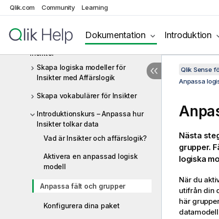
Qlik.com
Community
Learning
Beprövade metoder för
datamodellering
Dokumentation
Introduktion
Anpassa logiska modeller för
Insikter
Skapa logiska modeller för
Qlik Sense 
Insikter med Affärslogik
Anpassa logis
Skapa vokabulärer för Insikter
Anpas
Introduktionskurs – Anpassa hur
Insikter tolkar data
Nästa steg
Vad är Insikter och affärslogik?
grupper. F
Aktivera en anpassad logisk
logiska mo
modell
När du akti
Anpassa fält och grupper
utifrån din
här gruppe
Konfigurera dina paket
datamodell 