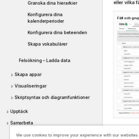
eller vilka 
Granska dina hierarkier
Konfigurera dina
Fält och gru
kalenderperioder
Konfigurera dina beteenden
Skapa vokabulärer
Felsökning – Ladda data
Skapa appar
Visualiseringar
Skriptsyntax och diagramfunktioner
Upptäck
Samarbeta
Det finns tr
Hjälp för utvecklare
We use cookies to improve your experience with our websites