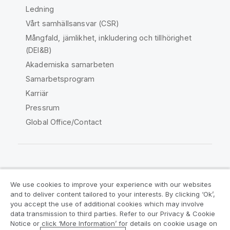
Ledning
Vårt samhällsansvar (CSR)
Mångfald, jämlikhet, inkludering och tillhörighet
(DEI&B)
Akademiska samarbeten
Samarbetsprogram
Karriär
Pressrum
Global Office/Contact
Qlik Community
We use cookies to improve your experience with our websites
and to deliver content tailored to your interests. By clicking ‘Ok’,
Juridiska avtal
Produktvillkor
you accept the use of additional cookies which may involve
data transmission to third parties. Refer to our Privacy & Cookie
Legal Policies
Legal Policies
Notice or click ‘More Information’ for details on cookie usage on