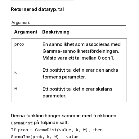
Returnerad datatyp:
tal
Argument
Argument
Beskrivning
prob
En sannolikhet som associeras med
Gamma-sannolikhetsfördelningen.
Måste vara ett tal mellan 0 och 1.
Ett positivt tal definierar den andra
k
formens parameter.
θ
Ett positivt tal definierar skalans
parameter.
Denna funktion hänger samman med funktionen
på följande sätt:
GammaDist
If prob = GammaDist(value, k, θ), then
GammaInv(prob, k, θ) = value