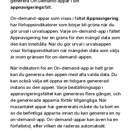
generera On-Demand-appar i sitt
appnavigerings
fält.
On-demand-appar som visas i fältet
Appnavigering
har förloppsindikatorer som börjar bli gröna när du
gör urval i urvalsappen. Varje on-demand-app i fältet
Appnavigering har en gräns för den mängd data som
den kan innehålla. När du gör urval i urvalsappen
visar förloppsindikatorn när mängden data som väljs
är inom gränsen för on-demand-appen.
När indikatorn för en On-demand-app är helt grön
kan du generera den appen med alla valda data. Du
kan också välja att öppna en tidigare genererad
instans av den appen. Varje beställningsapp i
appnavigeringsfältet kan genereras flera gånger, och
de genererade apparna förblir tillgängliga. När
maxantalet appar har genererats måste du ta bort en
av de befintliga apparna innan du kan generera en ny
on-demand-app. On-demand-appar kan även ha en
förfallotid, efter vilken de raderas automatiskt.