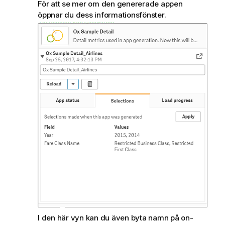
i
För att se mer om den genererade appen
n
öppnar du dess informationsfönster.
f
o
r
m
a
t
i
o
n
I den här vyn kan du även byta namn på on-