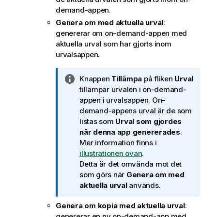
demand-appen.
Genera om med aktuella urval
:
genererar om on-demand-appen med
aktuella urval som har gjorts inom
urvalsappen.
A
Knappen
Tillämpa
på fliken
Urval
n
tillämpar urvalen i on-demand-
t
appen i urvalsappen. On-
e
demand-appens urval är de som
c
listas som
Urval som gjordes
k
när denna app genererades
.
n
Mer information finns i
i
illustrationen ovan
.
n
Detta är det omvända mot det
g
som görs när
Genera om med
o
aktuella urval
används.
m
Genera om kopia med aktuella urval
:
i
genererar en ny on-demand-app med