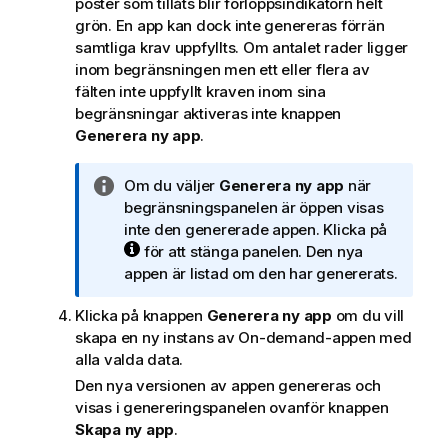
poster som tillåts blir förloppsindikatorn helt
grön. En app kan dock inte genereras förrän
samtliga krav uppfyllts. Om antalet rader ligger
inom begränsningen men ett eller flera av
fälten inte uppfyllt kraven inom sina
begränsningar aktiveras inte knappen
Generera ny app
.
A
Om du väljer
Generera ny app
när
n
begränsningspanelen är öppen visas
t
inte den genererade appen. Klicka på
e
för att stänga panelen. Den nya
c
appen är listad om den har genererats.
k
Klicka på knappen
Generera ny app
om du vill
n
skapa en ny instans av On-demand-appen med
i
alla valda data.
n
g
Den nya versionen av appen genereras och
o
visas i genereringspanelen ovanför knappen
m
Skapa ny app
.