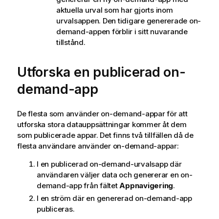
n
aktuella urval som har gjorts inom
f
urvalsappen. Den tidigare genererade on-
o
demand-appen förblir i sitt nuvarande
r
tillstånd.
m
a
t
Utforska en publicerad on-
i
demand-app
o
n
De flesta som använder on-demand-appar för att
utforska stora datauppsättningar kommer åt dem
som publicerade appar. Det finns två tillfällen då de
flesta användare använder on-demand-appar:
I en publicerad on-demand-urvalsapp där
användaren väljer data och genererar en on-
demand-app från fältet
Appnavigering
.
I en ström där en genererad on-demand-app
publiceras.