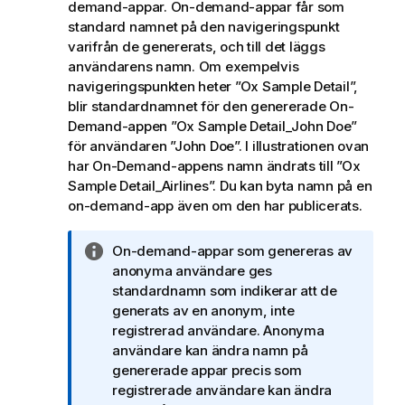
demand-appar. On-demand-appar får som
standard namnet på den navigeringspunkt
varifrån de genererats, och till det läggs
användarens namn. Om exempelvis
navigeringspunkten heter ”Ox Sample Detail”,
blir standardnamnet för den genererade On-
Demand-appen ”Ox Sample Detail_John Doe”
för användaren ”John Doe”. I illustrationen ovan
har On-Demand-appens namn ändrats till ”Ox
Sample Detail_Airlines”. Du kan byta namn på en
on-demand-app även om den har publicerats.
A
On-demand-appar som genereras av
n
anonyma användare ges
t
standardnamn som indikerar att de
e
generats av en anonym, inte
c
registrerad användare. Anonyma
k
användare kan ändra namn på
n
genererade appar precis som
i
registrerade användare kan ändra