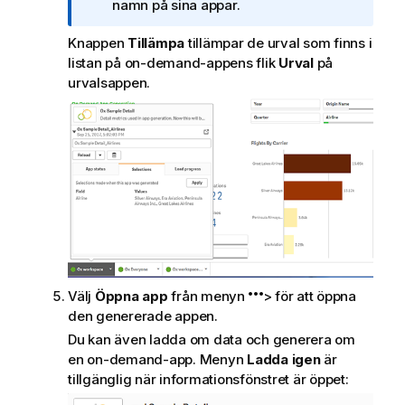
n
namn på sina appar.
g
Knappen
Tillämpa
tillämpar de urval som finns i
o
listan på on-demand-appens flik
Urval
på
m
urvalsappen.
i
n
f
o
r
m
a
t
i
o
n
Välj
Öppna app
från menyn
> för att öppna
den genererade appen.
Du kan även ladda om data och generera om
en on-demand-app. Menyn
Ladda igen
är
tillgänglig när informationsfönstret är öppet: