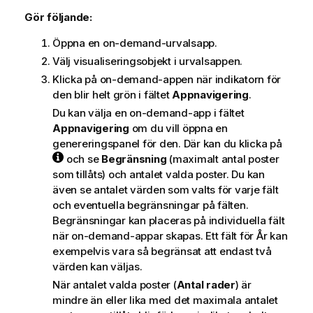
t
Gör följande:
i
o
Öppna en on-demand-urvalsapp.
n
Välj visualiseringsobjekt i urvalsappen.
Klicka på on-demand-appen när indikatorn för
den blir helt grön i fältet
Appnavigering
.
Du kan välja en on-demand-app i fältet
Appnavigering
om du vill öppna en
genereringspanel för den. Där kan du klicka på
och se
Begränsning
(maximalt antal poster
som tillåts) och antalet valda poster. Du kan
även se antalet värden som valts för varje fält
och eventuella begränsningar på fälten.
Begränsningar kan placeras på individuella fält
när on-demand-appar skapas. Ett fält för År kan
exempelvis vara så begränsat att endast två
värden kan väljas.
När antalet valda poster (
Antal rader
) är
mindre än eller lika med det maximala antalet