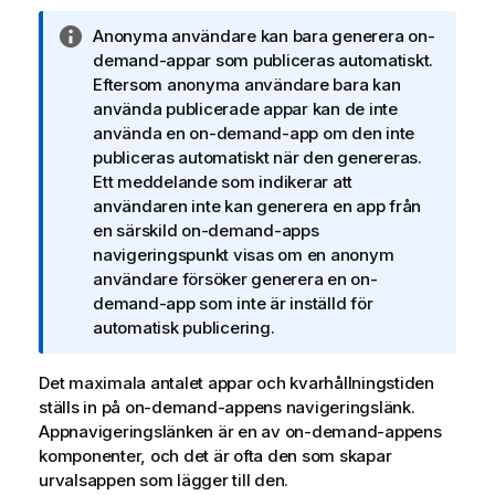
A
Anonyma användare kan bara generera on-
n
demand-appar som publiceras automatiskt.
t
Eftersom anonyma användare bara kan
e
använda publicerade appar kan de inte
c
använda en on-demand-app om den inte
k
publiceras automatiskt när den genereras.
n
Ett meddelande som indikerar att
i
användaren inte kan generera en app från
n
en särskild on-demand-apps
g
navigeringspunkt visas om en anonym
o
användare försöker generera en on-
m
demand-app som inte är inställd för
i
automatisk publicering.
n
f
Det maximala antalet appar och kvarhållningstiden
o
ställs in på on-demand-appens navigeringslänk.
r
Appnavigeringslänken är en av on-demand-appens
m
komponenter, och det är ofta den som skapar
a
urvalsappen som lägger till den.