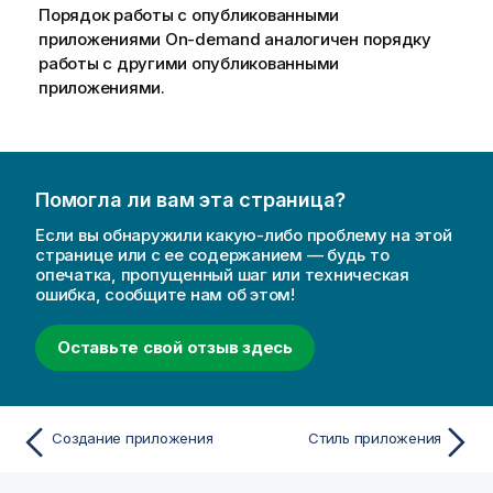
Порядок работы с опубликованными
приложениями On-demand аналогичен порядку
работы с другими опубликованными
приложениями.
Помогла ли вам эта страница?
Если вы обнаружили какую-либо проблему на этой
странице или с ее содержанием — будь то
опечатка, пропущенный шаг или техническая
ошибка, сообщите нам об этом!
Оставьте свой отзыв здесь
Создание приложения
Стиль приложения