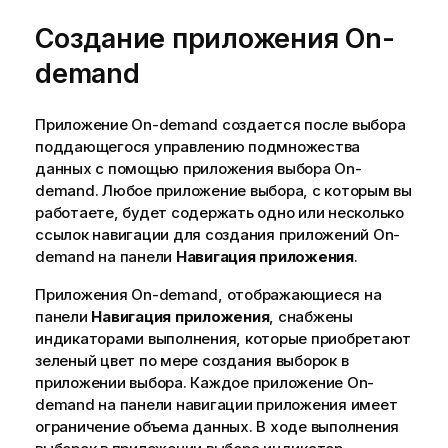
Создание приложения On-
demand
Приложение On-demand создается после выбора
поддающегося управлению подмножества
данных с помощью приложения выбора On-
demand. Любое приложение выбора, с которым вы
работаете, будет содержать одно или несколько
ссылок навигации для создания приложений On-
demand на панели
Навигация приложения
.
Приложения On-demand, отображающиеся на
панели
Навигация приложения
, снабжены
индикаторами выполнения, которые приобретают
зеленый цвет по мере создания выборок в
приложении выбора. Каждое приложение On-
demand на панели навигации приложения имеет
ограничение объема данных. В ходе выполнения