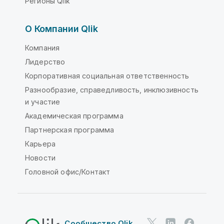
Регионы Qlik
О Компании Qlik
Компания
Лидерство
Корпоративная социальная ответственность
Разнообразие, справедливость, инклюзивность
и участие
Академическая программа
Партнерская программа
Карьера
Новости
Головной офис/Контакт
Сообщество Qlik