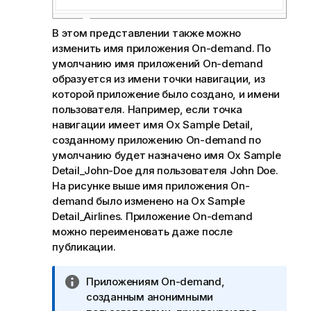
В этом представлении также можно
изменить имя приложения On-demand. По
умолчанию имя приложений On-demand
образуется из имени точки навигации, из
которой приложение было создано, и имени
пользователя. Например, если точка
навигации имеет имя Ox Sample Detail,
созданному приложению On-demand по
умолчанию будет назначено имя Ox Sample
Detail_John-Doe для пользователя John Doe.
На рисунке выше имя приложения On-
demand было изменено на Ox Sample
Detail_Airlines. Приложение On-demand
можно переименовать даже после
публикации.
П
Приложениям On-demand,
р
созданным анонимными