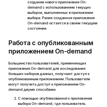
создание нового приложения On-
и
demand с использованием текущих
выборок, выполненных в приложении
выбора. Ранее созданное приложение
On-demand остается в своем текущем
состоянии.
Работа с опубликованным
приложением On-demand
Большинство пользователей, применяющих
приложения On-demand для исследования
больших наборов данных, получают доступ к
опубликованным приложениям. Пользователи
могут получить доступ к приложениям On-
demand двумя способами:
С помощью опубликованного приложения
выбора On-demand, где пользователь