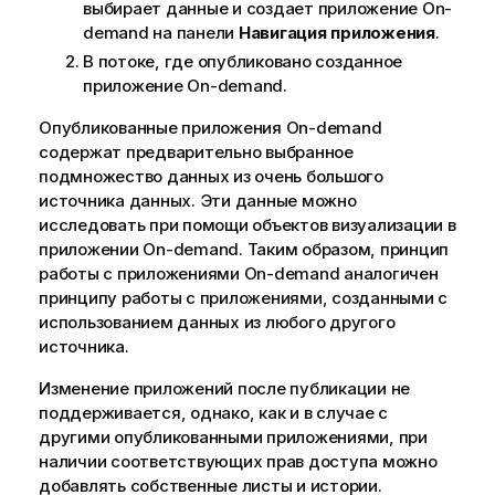
выбирает данные и создает приложение On-
demand на панели
Навигация приложения
.
В потоке, где опубликовано созданное
приложение On-demand.
Опубликованные приложения On-demand
содержат предварительно выбранное
подмножество данных из очень большого
источника данных. Эти данные можно
исследовать при помощи объектов визуализации в
приложении On-demand. Таким образом, принцип
работы с приложениями On-demand аналогичен
принципу работы с приложениями, созданными с
использованием данных из любого другого
источника.
Изменение приложений после публикации не
поддерживается, однако, как и в случае с
другими опубликованными приложениями, при
наличии соответствующих прав доступа можно
добавлять собственные листы и истории.