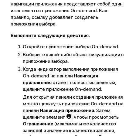
и
навигации приложения представляет собой один
из элементов приложения On-demand. Как
правило, ссылку добавляет создатель
приложения выбора.
Выполните следующие действия.
Откройте приложение выбора On-demand.
Выберите какой-либо объект визуализации в
приложении выбора.
Когда индикатор выполнения приложения
On-demand на панели
Навигация
приложения
станет полностью зеленым,
щелкните приложение On-demand.
Для открытия панели создания приложения
можно щелкнуть приложение On-demand на
панели
Навигация приложения
. Затем
щелкните элемент
, чтобы просмотреть
Ограничение
(максимальное количество
записей) и значение количества записей,