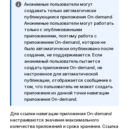
П
Анонимные пользователи могут
р
создавать только автоматически
и
публикующиеся приложения On-demand.
м
Анонимные пользователи могут работать
е
только с опубликованными
ч
приложениями, поэтому работа с
а
приложением On-demand, которое не
н
было автоматически опубликовано после
и
создания, не поддерживается. Если
е
анонимный пользователь пытается
к
создать приложение On-demand, не
и
настроенное для автоматической
н
публикации, отображается сообщение о
ф
том, что пользователь не может создать
о
приложение из данной точки навигации
р
приложения On-demand.
м
а
Для ссылки навигации приложения On-demand
ц
настраиваются значения максимального
и
количества приложений и срока хранения. Ссылка