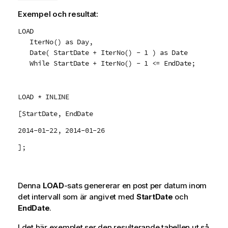
Exempel och resultat:
LOAD
IterNo() as Day,
Date( StartDate + IterNo() - 1 ) as Date
While StartDate + IterNo() - 1 <= EndDate;
LOAD * INLINE
[StartDate, EndDate
2014-01-22, 2014-01-26
];
Denna
LOAD
-sats genererar en post per datum inom
det intervall som är angivet med
StartDate
och
EndDate
.
I det här exemplet ser den resulterande tabellen ut så