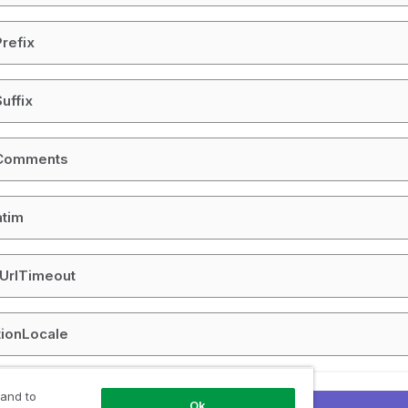
refix
uffix
pComments
atim
UrlTimeout
tionLocale
 and to
 temat
Ok