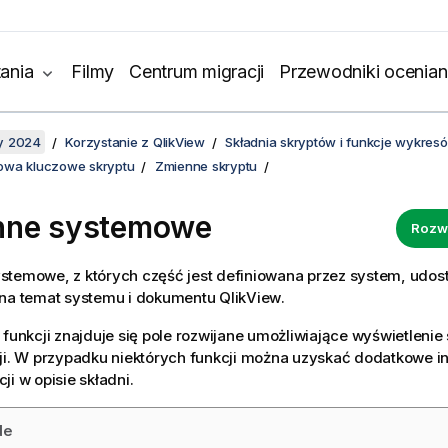
ania
Filmy
Centrum migracji
Przewodniki ocenian
y 2024
Korzystanie z QlikView
Składnia skryptów i funkcje wykres
słowa kluczowe skryptu
Zmienne skryptu
nne systemowe
Rozw
stemowe, z których część jest definiowana przez system, udos
 na temat systemu i dokumentu
QlikView
.
 funkcji znajduje się pole rozwijane umożliwiające wyświetlenie s
ji. W przypadku niektórych funkcji można uzyskać dodatkowe in
ji w opisie składni.
de