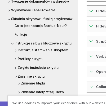
Tworzenie dokumentów i wykresów
Wykrywanie i analizowanie
HideP
Składnia skryptów i funkcje wykresów
Co to jest notacja Backus-Naur?
HideS
Funkcje
Stri
Instrukcje i słowa kluczowe skryptu
Instrukcje sterowania skryptem
Verb
Prefiksy skryptu
Zwykłe instrukcje skryptu
Open
Zmienne skryptu
Zmienne błędu
Colla
Zmienne interpretacji liczb
Zmienne systemowe
We use cookies to improve your experience with our websites
Poprzedni