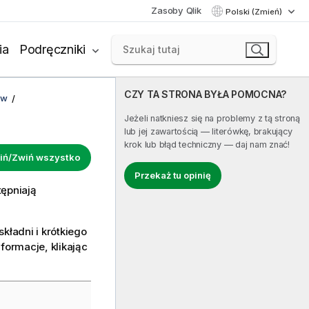
Zasoby Qlik
Polski (Zmień)
ia
Podręczniki
CZY TA STRONA BYŁA POMOCNA?
ów
Jeżeli natkniesz się na problemy z tą stroną
lub jej zawartością — literówkę, brakujący
krok lub błąd techniczny — daj nam znać!
iń/Zwiń wszystko
Przekaż tu opinię
tępniają
kładni i krótkiego
formacje, klikając