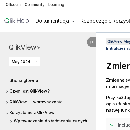
Qlik.com
Community
Learning
Dokumentacja
Rozpoczęcie korzyst
QlikView Ma
QlikView
®
Instrukcje i 
May 2024
Zmie
Zmienne sy
Strona główna
informacje
Czym jest QlikView?
Przy każdej
QlikView — wprowadzenie
opisu funkc
nazwę funkc
Korzystanie z QlikView
Wprowadzenie do ładowania danych
Inclu