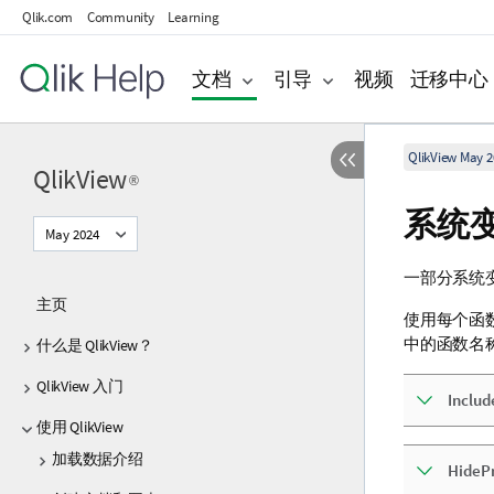
Qlik.com
Community
Learning
文档
引导
视频
迁移中心
QlikView May 2
QlikView
®
系统
May 2024
一部分系统
主页
使用每个函
中的函数名
什么是 QlikView？
QlikView 入门
Includ
使用 QlikView
加载数据介绍
HidePr