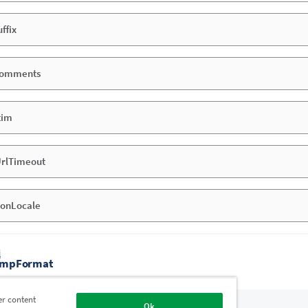
ffix
Comments
tim
rlTimeout
ionLocale
题
ampFormat
er content
Ok