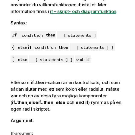
använder du villkorsfunktionen
if
istället.
Mer
information finns i
if - skript- och diagramfunktion
.
Syntax:
If
then
condition
[ statements ]
{
elseif
then
condition
[ statements ] }
[
else
end if
[ statements ] ]
Eftersom
if..then
-satsen är en kontrollsats, och som
sådan slutar med ett semikolon eller radslut, måste
var och en av dess fyra möjliga komponenter
(
if..then
,
elseif..then
,
else
och
end if
) rymmas på en
egen rad i skriptet.
Argument:
If-argument