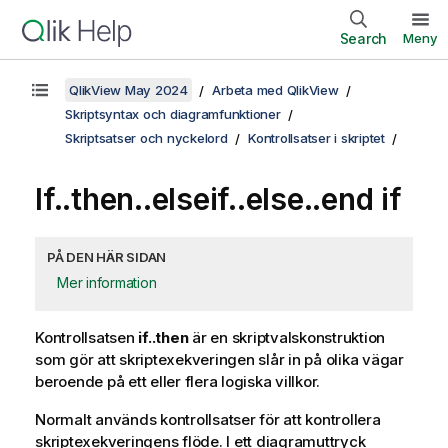
Search
Meny
QlikView May 2024
Arbeta med QlikView
Skriptsyntax och diagramfunktioner
Skriptsatser och nyckelord
Kontrollsatser i skriptet
If..then..elseif..else..end if
PÅ DEN HÄR SIDAN
Mer information
Kontrollsatsen
if..then
är en skriptvalskonstruktion
som gör att skriptexekveringen slår in på olika vägar
beroende på ett eller flera logiska villkor.
Normalt används kontrollsatser för att kontrollera
skriptexekveringens flöde. I ett diagramuttryck