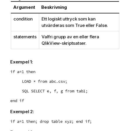
Argument
Beskrivning
condition
Ett logiskt uttryck som kan
utvärderas som
True
eller
False
.
statements
Valfri grupp av en eller flera
QlikView
-skriptsatser.
Exempel 1:
if a=1 then
LOAD * from abc.csv;
SQL SELECT e, f, g from tab1;
end if
Exempel 2:
if a=1 then; drop table xyz; end if;