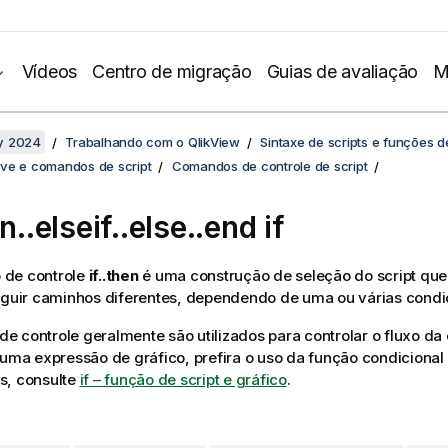
Vídeos
Centro de migração
Guias de avaliação
M
y 2024
Trabalhando com o QlikView
Sintaxe de scripts e funções d
ve e comandos de script
Comandos de controle de script
en..elseif..else..end if
de controle
if..then
é uma construção de seleção do script que
eguir caminhos diferentes, dependendo de uma ou várias condi
 controle geralmente são utilizados para controlar o fluxo d
 uma expressão de gráfico, prefira o uso da função condicional
s, consulte
if – função de script e gráfico
.