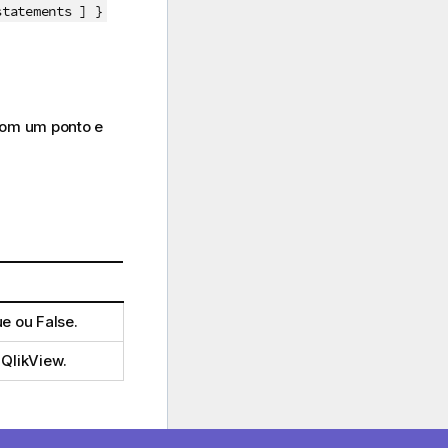
atements ] }
com um ponto e
ue
ou
False
.
o
QlikView
.