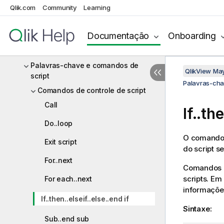
Sintaxe de scripts e funções de
Qlik.com
Community
Learning
gráficos
O que é formalismo Backus-Naur?
Documentação
Onboarding
Funções
Palavras-chave e comandos de
QlikView Ma
script
Palavras-cha
Comandos de controle de script
Call
If..th
Do..loop
O comando 
Exit script
do script s
For..next
Comandos de
scripts. Em
For each..next
informaçõe
If..then..elseif..else..end if
Sintaxe:
Sub..end sub