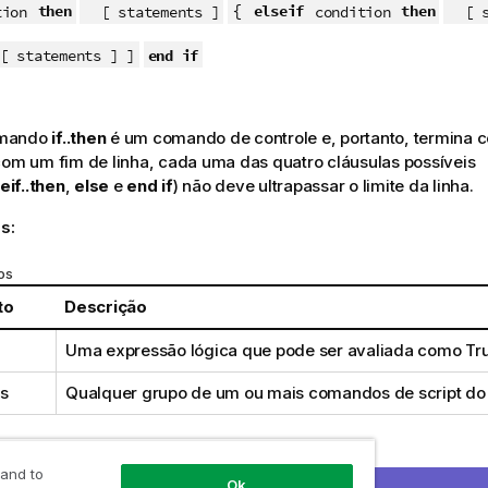
{
then
elseif
then
ion
[ statements ]
condition
[ st
end if
 statements ] ]
omando
if..then
é um comando de controle e, portanto, termina 
com um fim de linha, cada uma das quatro cláusulas possíveis
eif..then
,
else
e
end if
) não deve ultrapassar o limite da linha.
s:
os
to
Descrição
Uma expressão lógica que pode ser avaliada como
Tr
s
Qualquer grupo de um ou mais comandos de script d
 and to
Ok