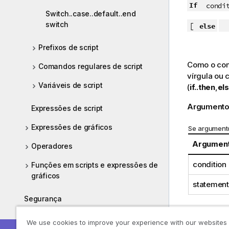
If
condit
Switch..case..default..end
switch
[
else
[
Prefixos de script
Como o c
Comandos regulares de script
vírgula ou 
Variáveis de script
(
if..then
,
els
Argumento
Expressões de script
Expressões de gráficos
Se argument
Argumen
Operadores
condition
Funções em scripts e expressões de
gráficos
statement
Segurança
Exemplo 1:
Perguntas Mais Frequentes
We use cookies to improve your experience with our websites