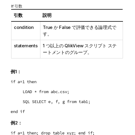
If 引数
引数
説明
condition
True
か
False
で評価できる論理式で
す。
statements
1 つ以上の
QlikView
スクリプト ステ
ートメントのグループ。
例1：
if a=1 then
LOAD * from abc.csv;
SQL SELECT e, f, g from tab1;
end if
例2：
if a=1 then; drop table xyz; end if;