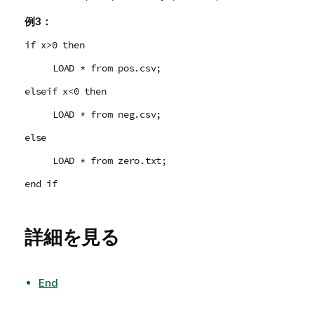
例3：
if x>0 then
LOAD * from pos.csv;
elseif x<0 then
LOAD * from neg.csv;
else
LOAD * from zero.txt;
end if
詳細を見る
End