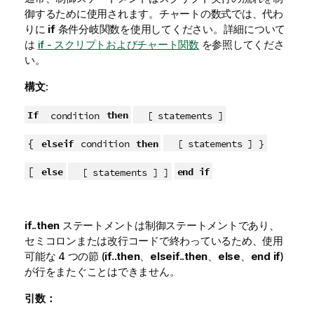
御するために使用されます。チャートの数式では、代わ
りに
if
条件分岐関数を使用してください。
詳細について
は
if - スクリプトおよびチャート関数
を参照してくださ
い。
構文:
If
then
condition
[ statements ]
{
elseif
then
condition
[ statements ] }
[
else
end if
[ statements ] ]
if..then
ステートメントは制御ステートメントであり、
セミコロンまたは改行コードで終わっているため、使用
可能な 4 つの節 (
if..then
、
elseif..then
、
else
、
end if
)
が行をまたぐことはできません。
引数：