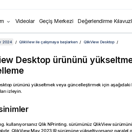
ım
Videolar
Geçiş Merkezi
Değerlendirme Kılavuzl
y 2024
QlikView ile çalışmaya başlarken
QlikView Desktop
iew Desktop
ürününü yükseltme
lleme
esktop
ürününü yükseltmek veya güncelleştirmek için aşağıdaki
rı izleyin.
sinimler
ng.
kullanıyorsanız
Qlik NPrinting.
sürümünüz
QlikView
sürümünü
lıdır.
QlikView
May 2023 IR sürümüne yükseltiyorsanız paralel 