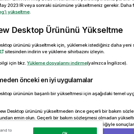
ay 2023 IR veya sonraki sürümüne yükseltmeniz gerekir. Daha faz
ing'i yükseltme
.
iew Desktop
Ürününü Yükseltme
esktop
ürününü yükseltmek için, yüklemek istediğiniz daha yen
sitesinden indirin ve yükleme sihirbazını izleyin.
ilgi için bkz.
Yükleme dosyalarını indirme
(yalnızca İngilizce)
.
meden önceki en iyi uygulamalar
esktop
ürününün başarılı bir yükseltmesi için aşağıdaki temel uy
iew Desktop
ürününü yükseltmeden önce geçerli bir bakım sözl
undan emin olun. Geçerli bir bakım sözleşmesi olmadan yükselt
ulması,
QlikView Desktop
ürününün sınırlı işlevselliğiyle sonuçlan
 and to
 anlaşması
(yalnızca İngilizce)
.
Ok