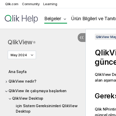
Qlik.com
Community
Learning
Belgeler
Ürün Bilgileri ve Tanıt
QlikView Ma
QlikView
®
QlikV
May 2024
günce
Ana Sayfa
QlikView D
alan aşamala
QlikView nedir?
QlikView ile çalışmaya başlarken
Gerek
QlikView Desktop
için Sistem Gereksinimleri QlikView
Qlik NPrinti
Desktop
güncel olma