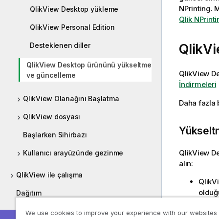
NPrinting.
M
QlikView Desktop yükleme
Qlik NPrint
QlikView Personal Edition
QlikV
Desteklenen diller
QlikView Desktop ürününü yükseltme
QlikView D
ve güncelleme
İndirmeleri
QlikView Olanağını Başlatma
Daha fazla b
QlikView dosyası
Yükselt
Başlarken Sihirbazı
QlikView D
Kullanıcı arayüzünde gezinme
alın:
QlikView ile çalışma
QlikV
olduğ
Dağıtım
bulun
Yönetim
We use cookies to improve your experience with our websites
bakım