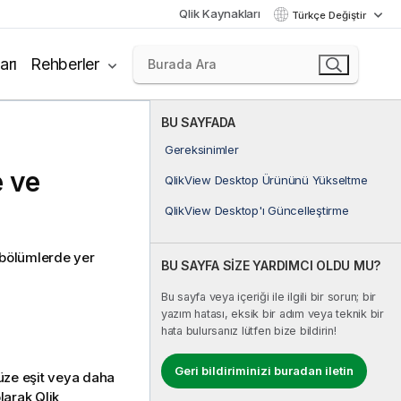
Qlik Kaynakları
Türkçe Değiştir
arı
Rehberler
BU SAYFADA
Gereksinimler
 ve
QlikView Desktop Ürününü Yükseltme
QlikView Desktop'ı Güncelleştirme
 bölümlerde yer
BU SAYFA SİZE YARDIMCI OLDU MU?
Bu sayfa veya içeriği ile ilgili bir sorun; bir
yazım hatası, eksik bir adım veya teknik bir
hata bulursanız lütfen bize bildirin!
Geri bildiriminizi buradan iletin
ze eşit veya daha
olarak
Qlik