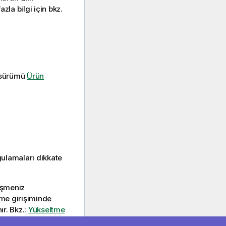
la bilgi için bkz.
i sürümü
Ürün
gulamaları dikkate
eşmeniz
me girişiminde
ır. Bkz.:
Yükseltme