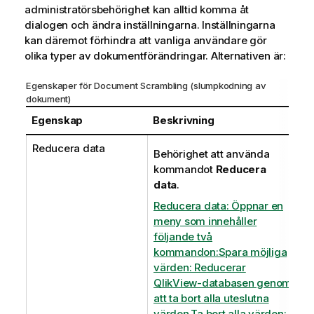
administratörsbehörighet kan alltid komma åt
dialogen och ändra inställningarna. Inställningarna
kan däremot förhindra att vanliga användare gör
olika typer av dokumentförändringar. Alternativen är:
Egenskaper för Document Scrambling (slumpkodning av
dokument)
Egenskap
Beskrivning
Reducera data
Behörighet att använda
kommandot
Reducera
data
.
Reducera data: Öppnar en
meny som innehåller
följande två
kommandon:Spara möjliga
värden: Reducerar
QlikView-databasen genom
att ta bort alla uteslutna
värden.Ta bort alla värden: