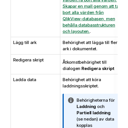
Skapar en mall genom att ta
bort alla värden från
QlikView-databasen, men
behålla databasstrukturen
och layouten.
.
Lägg till ark
Behörighet att lägga till fler
ark i dokumentet.
Redigera skript
Åtkomstbehörighet till
dialogen
Redigera skript
Ladda data
Behörighet att köra
laddningsskriptet.
A
Behörigheterna för
n
Laddning
och
t
Partiell laddning
e
(se nedan) av data
c
kopplas