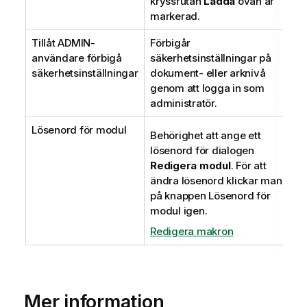
kryssrutan
Ladda
ovan är
markerad.
Tillåt ADMIN-
Förbigår
användare förbigå
säkerhetsinställningar på
säkerhetsinställningar
dokument- eller arknivå
genom att logga in som
administratör.
Lösenord för modul
Behörighet att ange ett
lösenord för dialogen
Redigera modul
. För att
ändra lösenord klickar man
på knappen
Lösenord för
modul
igen.
Redigera makron
Mer information