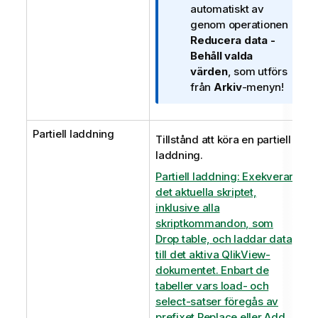
k
automatiskt av
n
genom operationen
i
Reducera data -
n
Behåll valda
g
värden
, som utförs
o
från
Arkiv
-menyn!
m
i
Partiell laddning
n
Tillstånd att köra en partiell
f
laddning.
o
Partiell laddning: Exekverar
r
det aktuella skriptet,
m
inklusive alla
a
skriptkommandon, som
t
Drop table, och laddar data
i
till det aktiva QlikView-
o
dokumentet. Enbart de
n
tabeller vars load- och
select-satser föregås av
prefixet Replace eller Add